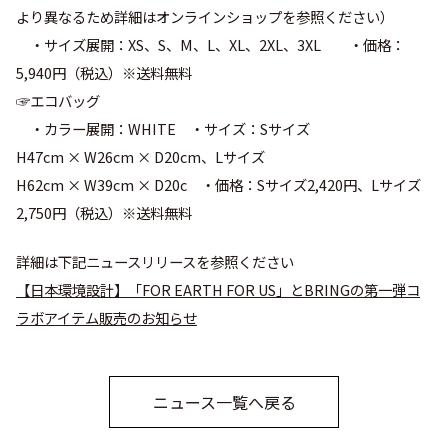
より異なるため詳細はオンラインショップを参照ください）
・サイズ展開：
XS
、
S
、
M
、
L
、
XL
、
2XL
、
3XL
・価格：
5,940
円（税込）※送料無料
☞エコバッグ
・カラー展開：
WHITE
・サイズ：
S
サイズ
H47cm × W26cm × D20cm
、
L
サイズ
H62cm × W39cm × D20c
・価格：
S
サイズ
2,420
円、
L
サイズ
2,750
円（税込）※送料無料
詳細は下記ニュースリリースを参照ください
【日本環境設計】「FOR EARTH FOR US」とBRINGの第一弾コ
ラボアイテム販売のお知らせ
ニュース一覧へ戻る