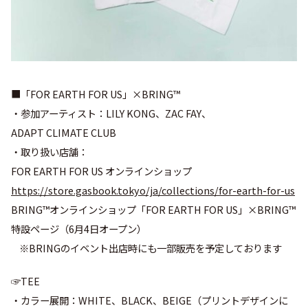
■「
FOR EARTH FOR US
」×
BRING
™
・参加アーティスト：
LILY KONG
、
ZAC FAY
、
ADAPT CLIMATE CLUB
・取り扱い店舗：
FOR EARTH FOR US オンラインショップ
https://store.gasbook.tokyo/ja/collections/for-earth-for-us
BRING™オンラインショップ「
FOR EARTH FOR US
」×
BRING
™
特設ページ（
6
月
4
日オープン）
※
BRING
のイベント出店時にも一部販売を予定しております
☞TEE
・カラー展開：
WHITE
、
BLACK
、
BEIGE
（プリントデザインに