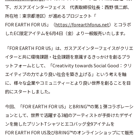
下、ガスアズインターフェイス 代表取締役社長：西野 慎二郎、
所在地：東京都港区）が進めるプロジェクト「
FOR EARTH FOR US
」（
https://forearthforus.net
）とコラボ
した
EC
限定アイテムを
6
月
4
日（金）より一般販売いたします。
「
FOR EARTH FOR US
」は、ガスアズインターフェイスがクリエ
イターと共に環境課題・社会課題を意識するきっかけを創るプラ
ットフォームとして、「
Creativity towards Social Good
：クリ
エイティブの力でより良い社会を築き上げる」という考えを軸
に、様々な企業やコミュニティーとより良い世界を創ることを目
的にスタートしました。
今回、「
FOR EARTH FOR US
」と
BRING
™の第１弾コラボレーシ
ョンとして、世界で活躍する
3
組のアーティストが手掛けたデザイ
ンを施したプリント
T
シャツとエコバッグ全
9
アイテムを
FOR EARTH FOR US
及び
BRING
™のオンラインショップにて販売