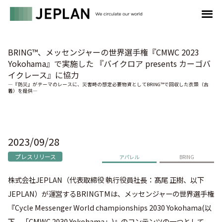
BRING™、メッセンジャーの世界選手権『CMWC 2023
Yokohama』で実施した 『バイクロア presents カーゴバ
イクレース』に協力
―『防災』がテーマのレースに、災害時の想定必要物資としてBRING™で回収した衣類（古
着）を提供―
2023/09/28
プレスリリース
アパレル
BRING
株式会社JEPLAN（代表取締役 執行役員社長：髙尾 正樹、以下
JEPLAN）が運営するBRINGTMは、メッセンジャーの世界選手権
『Cycle Messenger World championships 2030 Yokohama(以
下、「CMWC 2030 Yokohama」)』のコンテンツの一つとして