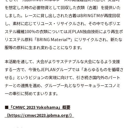
を想定した時の必要物資として回収した衣類（古着）を提供いた
しました。レースに貸し出しされた古着はBRINGTMが再度回収
し、素材に応じてリユース・リサイクルされ、その中でもポリエ
ステル繊維100％の衣類についてはJEPLAN独自技術により再⽣ポ
リエステル原料「BRING Material™」にリサイクルされ、新たな
服等の原料に⽣まれ変わることになります。
本活動を通して、大会がよりサステナブルな大会になるよう支援
する一方で、今後もJEPLANグループでは「あらゆるものを循環さ
せる」というビジョンの実現に向けて、引き続き国内外のパート
ナーとの連携を進め、グループ一丸となりサーキュラーエコノミ
ーの牽引に努めてまいります。
■
「CMWC 2023 Yokohama」概要
（
https://cmwc2023.jpbma.org/
）