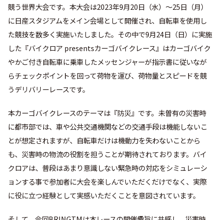
競う世界大会です。本大会は2023年9月20日（水）～25日（月）
に日産スタジアムをメイン会場として開催され、自転車を使用し
た競技を数多く実施いたしました。その中で9月24日（日）に実施
した『バイクロア presentsカーゴバイクレース』はカーゴバイク
やかご付き自転車に乗車したメッセンジャーが指示書に従いなが
らチェックポイントを回って荷物を運び、荷物量とスピードを競
うデリバリーレースです。
本カーゴバイクレースのテーマは『防災』です。未曽有の災害時
に都市部では、車や公共交通機関などの交通手段は機能しないこ
とが想定されますが、自転車だけは機動力を失わないことから
も、災害時の物流の役割を担うことが期待されております。バイ
クロアは、普段はあまり意識しない緊急時の対応をシミュレーシ
ョンする事で参加者に大会を楽しんでいただくだけでなく、実際
に役に立つ経験として実感いただくことを意図されています。
そして、今回BRINGTMは本レースの開催趣旨に共感し、災害時