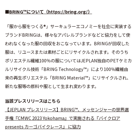
■
BRING™について（
https://bring.org/
）
「服から服をつくる®」サーキュラーエコノミーを社会に実装する
ブランドBRINGは、様々なアパレルブランドなどと協⼒をして使
われなくなった服の回収をおこなっています。BRINGが回収した
服は、リユースまたは素材ごとにリサイクルされます。そのうち
ポリエステル繊維100％の服についてはJEPLAN独自のPETケミカ
ルリサイクル技術「BRING Technology™」により100％繊維由
来の再⽣ポリエステル「BRING Material™」にリサイクルされ、
新たな服等の原料や服として⽣まれ変わります。
当該プレスリリースはこちら
【JEPLAN プレスリリース】BRING™、メッセンジャーの世界選
手権『CMWC 2023 Yokohama』で実施される『バイクロア
presents カーゴバイクレース』 に協力