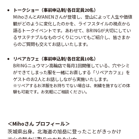
トークショー（事前申込制/各日定員20名）
MihoさんとAYANENさんが登壇し、登山によって人生や価値
観がどのように変化したのかを、ライフスタイルの視点から
語るトークイベントです。あわせて、BRINGが大切にしてい
るサステナブルなものづくりについてもご紹介し、皆さまか
らのご質問も交えてお話しいたします。
リペアカフェ（事前申込制/各日定員10名）
BRINGニュウマン高輪店で毎月1回開催している、穴やシミ
ができてしまった服を一緒にお直しする「リペアカフェ」を
ゲストのお2人とお話ししながら実施いたします。
※リペアするお洋服をお持ちでない場合は、刺繍を施すなどの体
験も可能です。お気軽にご相談ください。
＜Mihoさん プロフィール＞
茨城県出身。北海道の旭岳に登ったことがきっかけ
で山の魅力に取りつかれた山女。