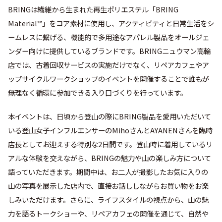
BRINGは繊維から生まれた再生ポリエステル「BRING
Material™」をコア素材に使用し、アクティビティと日常生活をシ
ームレスに繋げる、機能的で多用途なアパレル製品をオールジェ
ンダー向けに提供しているブランドです。BRINGニュウマン高輪
店では、古着回収サービスの実施だけでなく、リペアカフェやア
ップサイクルワークショップのイベントを開催することで誰もが
無理なく循環に参加できる入り口づくりを行っています。
本イベントは、日頃から登山の際にBRING製品を愛用いただいて
いる登山女子インフルエンサーのMihoさんとAYANENさんを臨時
店長としてお迎えする特別な2日間です。登山時に着用しているリ
アルな体験を交えながら、BRINGの魅力や山の楽しみ方について
語っていただきます。期間中は、お二人が撮影したお気に入りの
山の写真を展示した店内で、直接お話ししながらお買い物をお楽
しみいただけます。さらに、ライフスタイルの視点から、山の魅
力を語るトークショーや、リペアカフェの開催を通じて、自然や