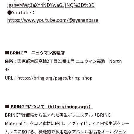
igsh=MWg3aXY4NDYwaGJjNQ%3D%3D
●Youtube：
https://www.youtube.com/@ayanenbase
■
BRING™ ニュウマン高輪店
住所：東京都港区高輪2丁目21番１号 ニュウマン高輪 North
4F
URL：
https://bring.org/pages/bring_shop
■
BRING™について （
https://bring.org/
）
BRING™は繊維から生まれた再生ポリエステル「BRING
Material™」をコア素材に使用。アクティビティと日常生活をシー
ムレスに繋げる、機能的で多用途なアパレル製品をオールジェン