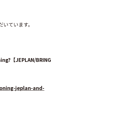
だいています。
?【JEPLAN/BRING
oning-jeplan-and-