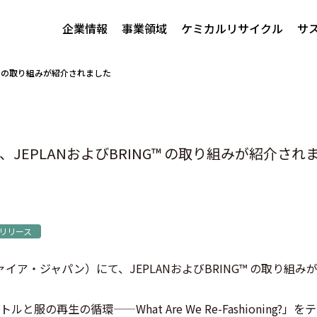
企業情報
事業領域
ケミカルリサイクル
サ
ING™ の取り組みが紹介されました
anにて、JEPLANおよびBRING™ の取り組みが紹介され
リリース
イア・ジャパン）にて、JEPLANおよびBRING™ の取り組
トルと服の再生の循環——
What Are We Re-Fashioning?
」をテ