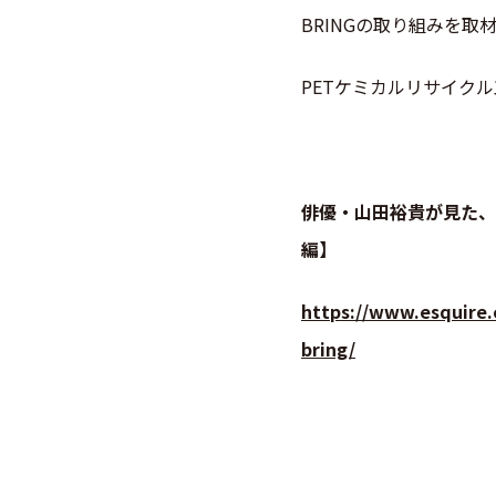
BRING
の取り組みを取
PET
ケミカルリサイクル
俳優・山田裕貴が見た、ペット
編】
https://www.esquire.
bring/