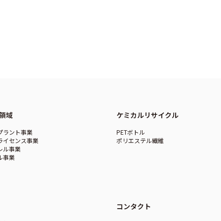
領域
ケミカルリサイクル
プラント事業
PETボトル
ライセンス事業
ポリエステル繊維
レル事業
ル事業
コンタクト