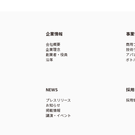
企業情報
事業
会社概要
商用
企業理念
技術
創業者・役員
アパ
沿革
ボト
NEWS
採用
プレスリリース
採用
お知らせ
掲載情報
講演・イベント