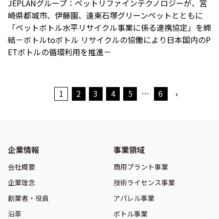
JEPLANグループ：ペットリファインテクノロジーが、宮
崎県都城市、伊藤園、遠東石塚グリーンペットとともに
「ペットボトル水平リサイクル事業に係る連携協定」を締
結－ボトルtoボトル リサイクルの協働により日本国内のP
ETボトルの循環利用を推進－
1
2
3
4
5
…
6
›
企業情報
事業領域
会社概要
商用プラント事業
企業理念
技術ライセンス事業
創業者・役員
アパレル事業
沿革
ボトル事業