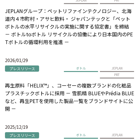
JEPLAN
PRT
JEPLANグループ：ペットリファインテクノロジー、北海
道内４市町村・アサヒ飲料・ ジャパンテックと「ペット
ボトルの水平リサイクルの実施に関する協定書」を締結
－ ボトルtoボトル リサイクルの協働により日本国内のPE
Tボトルの循環利用を推進 －
2026/01/29
プレスリリース
ボトル
JEPLAN
PRT
再生原料「HELIX™」、コーセーの複数ブランドの化粧品
プラスチックボトルに採用 － 雪肌精 BLUEやPrédia BLUE
など、再生PETを使用した製品一覧をブランドサイトに公
開 －
2025/12/19
プレスリリース
ボトル
JEPLAN