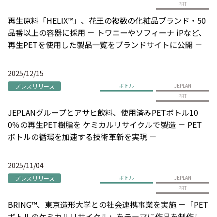
PRT
再生原料「HELIX™」、花王の複数の化粧品ブランド・50
品番以上の容器に採用 － トワニーやソフィーナ iPなど、
再生PETを使用した製品一覧をブランドサイトに公開 －
2025/12/15
プレスリリース
ボトル
JEPLAN
PRT
JEPLANグループとアサヒ飲料、使用済みPETボトル10
0％の再生PET樹脂を ケミカルリサイクルで製造 － PET
ボトルの循環を加速する技術革新を実現 －
2025/11/04
プレスリリース
ボトル
JEPLAN
PRT
BRING™、東京造形大学との社会連携事業を実施 －「PET
ボトルのケミカルリサイクル」をテーマに作品を制作し、