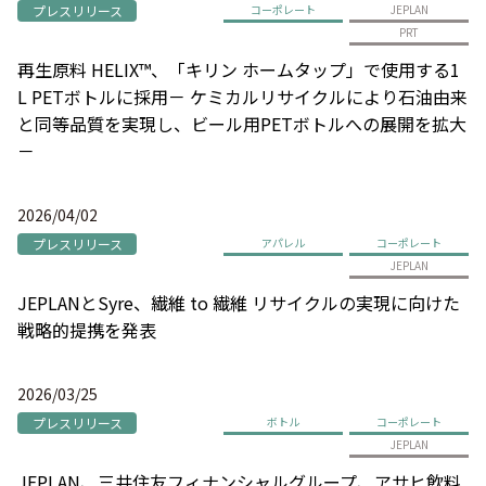
プレスリリース
コーポレート
JEPLAN
PRT
再生原料 HELIX™、「キリン ホームタップ」で使用する1
L PETボトルに採用－ ケミカルリサイクルにより石油由来
と同等品質を実現し、ビール用PETボトルへの展開を拡大
－
2026/04/02
プレスリリース
アパレル
コーポレート
JEPLAN
JEPLANとSyre、繊維 to 繊維 リサイクルの実現に向けた
戦略的提携を発表
2026/03/25
プレスリリース
ボトル
コーポレート
JEPLAN
JEPLAN、三井住友フィナンシャルグループ、アサヒ飲料