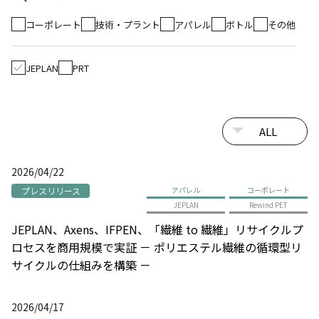
コーポレート
技術・プラント
アパレル
ボトル
その他
JEPLAN
PRT
2026/04/22
プレスリリース
アパレル
コーポレート
JEPLAN
Rewind PET
JEPLAN、Axens、IFPEN、「繊維 to 繊維」リサイクルプ
ロセスを商用規模で実証 － ポリエステル繊維の循環型リ
サイクルの仕組みを構築 －
2026/04/17