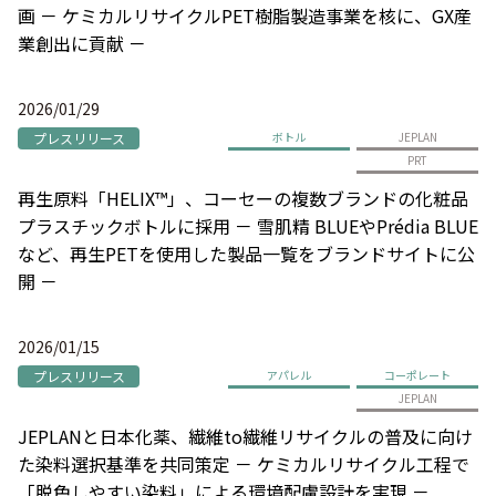
画 － ケミカルリサイクルPET樹脂製造事業を核に、GX産
業創出に貢献 －
2026/01/29
プレスリリース
ボトル
JEPLAN
PRT
再生原料「HELIX™」、コーセーの複数ブランドの化粧品
プラスチックボトルに採用 － 雪肌精 BLUEやPrédia BLUE
など、再生PETを使用した製品一覧をブランドサイトに公
開 －
2026/01/15
プレスリリース
アパレル
コーポレート
JEPLAN
JEPLANと日本化薬、繊維to繊維リサイクルの普及に向け
た染料選択基準を共同策定 － ケミカルリサイクル工程で
「脱色しやすい染料」による環境配慮設計を実現 －