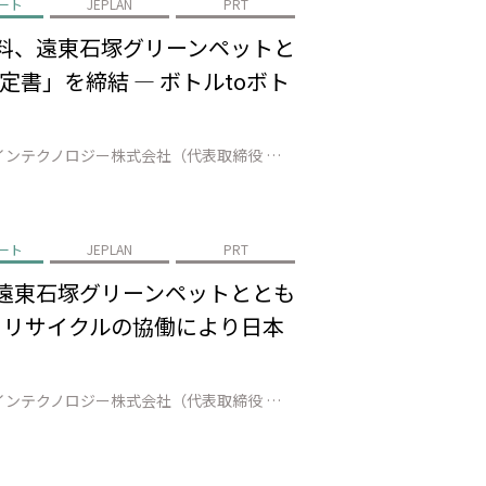
ート
JEPLAN
PRT
飲料、遠東石塚グリーンペットと
書」を締結 ― ボトルtoボト
株式会社JEPLAN（代表取締役 執行役員社長：髙尾 正樹、以下「JEPLAN」）のグループ会社であるペットリファインテクノロジー株式会社（代表取締役 執行役員社長：伊賀 大悟、以下「ペットリファインテクノロジー」）は、大阪府吹田市（市長：後藤 圭二）、アサヒ飲料株式会社（代表取締役社長：米女 太一、以下「アサヒ飲料」…
ート
JEPLAN
PRT
、遠東石塚グリーンペットととも
 リサイクルの協働により日本
株式会社JEPLAN（代表取締役 執行役員社長：髙尾 正樹、以下「JEPLAN」）のグループ会社であるペットリファインテクノロジー株式会社（代表取締役 執行役員社長：伊賀 大悟、以下「ペットリファインテクノロジー」）は、宮崎県都城市（市長：池田 宜永）、株式会社伊藤園（代表取締役社長 執行役員：本庄 大介、以下「伊藤園…