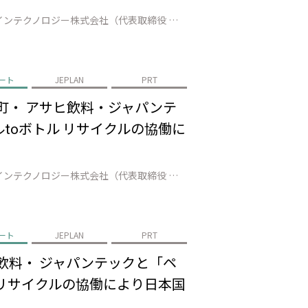
株式会社JEPLAN（代表取締役 執行役員社長：髙尾 正樹、以下「JEPLAN」）のグループ会社であるペットリファインテクノロジー株式会社（代表取締役 執行役員社長：伊賀 大悟、以下「ペットリファインテクノロジー」）は、美唄市（市長：桜井 恒）、アサヒ飲料株式会社（代表取締役社長：米女 太一、以下「アサヒ飲料」）、ジャ…
ート
JEPLAN
PRT
町・ アサヒ飲料・ジャパンテ
toボトル リサイクルの協働に
株式会社JEPLAN（代表取締役 執行役員社長：髙尾 正樹、以下「JEPLAN」）のグループ会社であるペットリファインテクノロジー株式会社（代表取締役 執行役員社長：伊賀 大悟、以下「ペットリファインテクノロジー」）は、登別市（市長：小笠原 春一）、白老町（町長：大塩 英男）、アサヒ飲料株式会社（代表取締役社長：米女 …
ート
JEPLAN
PRT
飲料・ ジャパンテックと「ペ
 リサイクルの協働により日本国