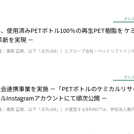
ボト
、使用済みPETボトル100％の再生PET樹脂を ケ
新を実現 －
ボト
の社会連携事業を実施 －「PETボトルのケミカルリ
Instagramアカウントにて順次公開 －