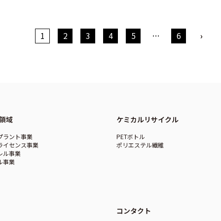
1
2
3
4
5
…
6
›
領域
ケミカルリサイクル
プラント事業
PETボトル
ライセンス事業
ポリエステル繊維
レル事業
ル事業
コンタクト