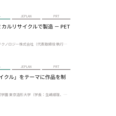
ル
JEPLAN
PRT
ミカルリサイクルで製造 － PET
株式会社JEPLAN（代表取締役 執行役員社長：髙尾 正樹、以下「JEPLAN」）とグループ会社・ペットリファインテクノロジー株式会社（代表取締役 執行役員社長：伊賀 大悟、以下「ペットリファインテクノロジー」）、アサヒ飲料株式会社（社長：米女 太一、以下「アサヒ飲料」）の3社は、循環型社会の実現に向けて、石油由来原料…
ル
JEPLAN
PRT
サイクル」をテーマに作品を制
株式会社JEPLAN（代表取締役 執行役員社長：髙尾 正樹、以下「JEPLAN」）が運営するBRING™は、学校法人桑沢学園 東京造形大学（学長：生嶋順理、以下「東京造形大学」）細谷誠ゼミナールと連携し、社会連携事業の一環として、「PETボトルのケミカルリサイクル」をテーマに、映像作品や絵本、インスタレーションなどの様…