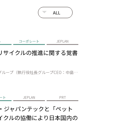
ル
コーポレート
JEPLAN
ルリサイクルの推進に関する覚書
株式会社JEPLAN（代表取締役 執行役員社長 髙尾正樹、以下、「JEPLAN」）、株式会社三井住友フィナンシャルグループ（執行役社長グループCEO：中島 達、以下、グループを総称し「SMBCグループ」）、アサヒ飲料株式会社（代表取締役社長:近藤 佳代子、以下「アサヒ飲料」）は、ケミカルリサイクル事業の拡大に向けた協力…
ート
JEPLAN
PRT
料・ジャパンテックと「ペット
サイクルの協働により日本国内の