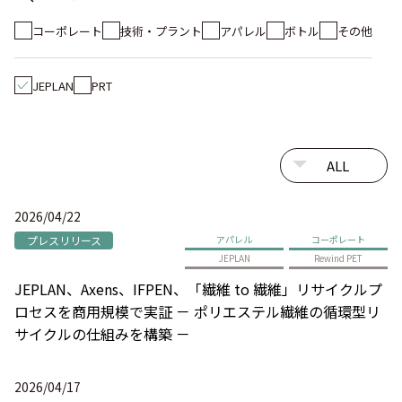
コーポレート
技術・プラント
アパレル
ボトル
その他
JEPLAN
PRT
2026/04/22
プレスリリース
アパレル
コーポレート
JEPLAN
Rewind PET
JEPLAN、Axens、IFPEN、「繊維 to 繊維」リサイクルプ
ロセスを商用規模で実証 － ポリエステル繊維の循環型リ
サイクルの仕組みを構築 －
2026/04/17