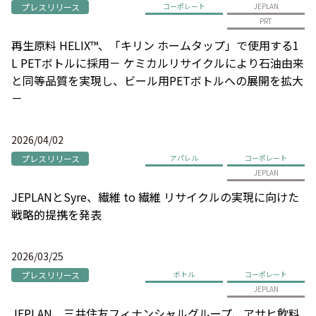
プレスリリース
コーポレート
JEPLAN
PRT
再生原料 HELIX™、「キリン ホームタップ」で使用する1
L PETボトルに採用－ ケミカルリサイクルにより石油由来
と同等品質を実現し、ビール用PETボトルへの展開を拡大
－
2026/04/02
プレスリリース
アパレル
コーポレート
JEPLAN
JEPLANとSyre、繊維 to 繊維 リサイクルの実現に向けた
戦略的提携を発表
2026/03/25
プレスリリース
ボトル
コーポレート
JEPLAN
JEPLAN、三井住友フィナンシャルグループ、アサヒ飲料