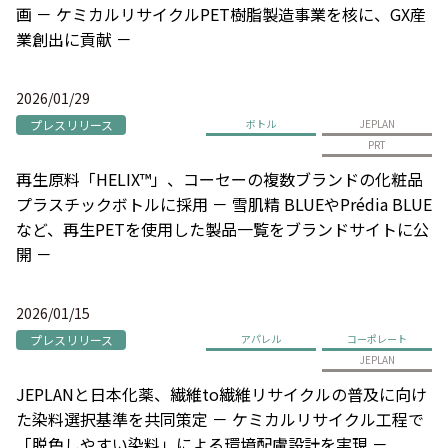
画 － ケミカルリサイクルPET樹脂製造事業を核に、GX産
業創出に貢献 －
2026/01/29
プレスリリース
ボトル
JEPLAN
PRT
再生原料「HELIX™」、コーセーの複数ブランドの化粧品
プラスチックボトルに採用 － 雪肌精 BLUEやPrédia BLUE
など、再生PETを使用した製品一覧をブランドサイトに公
開 －
2026/01/15
プレスリリース
アパレル
コーポレート
JEPLAN
JEPLANと日本化薬、繊維to繊維リサイクルの普及に向け
た染料選択基準を共同策定 － ケミカルリサイクル工程で
「脱色しやすい染料」による環境配慮設計を実現 －