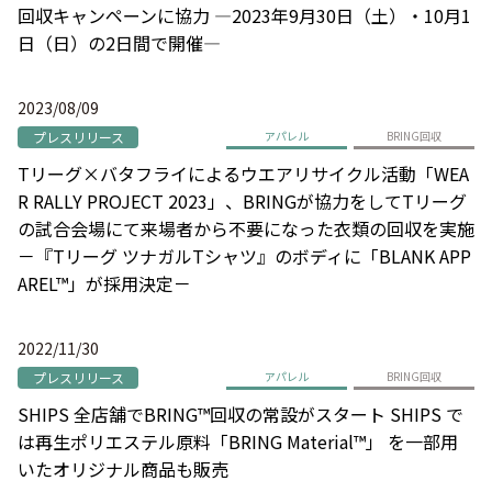
回収キャンペーンに協力 ―2023年9月30日（土）・10月1
日（日）の2日間で開催―
2023/08/09
プレスリリース
アパレル
BRING回収
Tリーグ×バタフライによるウエアリサイクル活動「WEA
R RALLY PROJECT 2023」、BRINGが協力をしてTリーグ
の試合会場にて来場者から不要になった衣類の回収を実施
－『Tリーグ ツナガルTシャツ』のボディに「BLANK APP
AREL™」が採用決定－
2022/11/30
プレスリリース
アパレル
BRING回収
SHIPS 全店舗でBRING™回収の常設がスタート SHIPS で
は再生ポリエステル原料「BRING Material™」 を一部用
いたオリジナル商品も販売