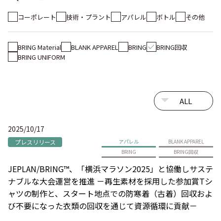
コーポレート
技術・プラント
アパレル
ボトル
その他
BRING Material
BLANK APPAREL
BRING
BRING回収
BRING UNIFORM
2025/10/17
プレスリリース
アパレル
BLANK APPAREL
BRING
BRING回収
JEPLAN/BRING™、「横浜マラソン2025」と協働しサステ
ナブルな大会運営を推進 －再生素材を採用した参加賞Tシ
ャツの制作と、スタート地点での防寒着（古着）回収およ
び不要になった衣類の回収を通じて資源循環に貢献－