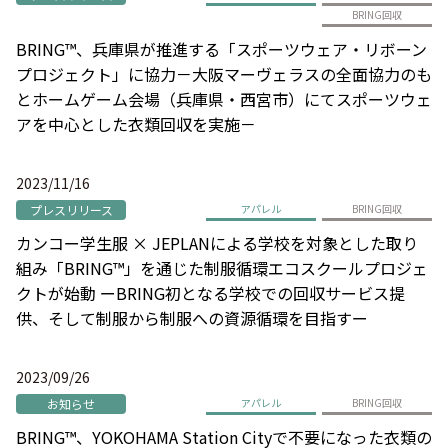
BRING回収
BRING™、兵庫県が推進する「スポーツウェア・リボーン
プロジェクト」に協力－大阪マーヴェラスの全面協力のも
とホームゲーム会場（兵庫県・西宮市）にてスポーツウェ
アを中心とした衣類回収を実施－
2023/11/16
プレスリリース
アパレル
BRING回収
カンコー学生服 × JEPLANによる学校を対象とした取り
組み「BRING™」を通じた制服循環エコスクールプロジェ
クトが始動 ーBRING初となる学校での回収サービス提
供、そして制服から制服への資源循環を目指すー
2023/09/26
お知らせ
アパレル
BRING回収
BRING™、YOKOHAMA Station Cityで不要になった衣類の