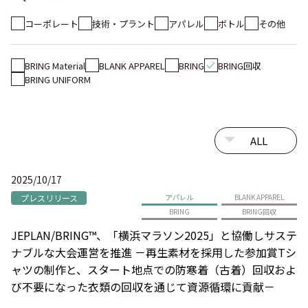
コーポレート
技術・プラント
アパレル
ボトル
その他
BRING Material
BLANK APPAREL
BRING
BRING回収
BRING UNIFORM
2025/10/17
プレスリリース
アパレル
BLANK APPAREL
BRING
BRING回収
JEPLAN/BRING™、「横浜マラソン2025」と協働しサステ
ナブルな大会運営を推進 －再生素材を採用した参加賞Tシ
ャツの制作と、スタート地点での防寒着（古着）回収およ
び不要になった衣類の回収を通じて資源循環に貢献－