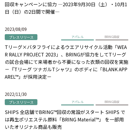
回収キャンペーンに協力 ―2023年9月30日（土）・10月1
日（日）の2日間で開催―
2023/08/09
プレスリリース
アパレル
BRING回収
Tリーグ×バタフライによるウエアリサイクル活動「WEA
R RALLY PROJECT 2023」、BRINGが協力をしてTリーグ
の試合会場にて来場者から不要になった衣類の回収を実施
－『Tリーグ ツナガルTシャツ』のボディに「BLANK APP
AREL™」が採用決定－
2022/11/30
プレスリリース
アパレル
BRING回収
SHIPS 全店舗でBRING™回収の常設がスタート SHIPS で
は再生ポリエステル原料「BRING Material™」 を一部用
いたオリジナル商品も販売