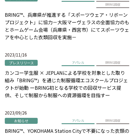
BRING回収
BRING™、兵庫県が推進する「スポーツウェア・リボーン
プロジェクト」に協力－大阪マーヴェラスの全面協力のも
とホームゲーム会場（兵庫県・西宮市）にてスポーツウェ
アを中心とした衣類回収を実施－
2023/11/16
プレスリリース
アパレル
BRING回収
カンコー学生服 × JEPLANによる学校を対象とした取り
組み「BRING™」を通じた制服循環エコスクールプロジェ
クトが始動 ーBRING初となる学校での回収サービス提
供、そして制服から制服への資源循環を目指すー
2023/09/26
お知らせ
アパレル
BRING回収
BRING™、YOKOHAMA Station Cityで不要になった衣類の