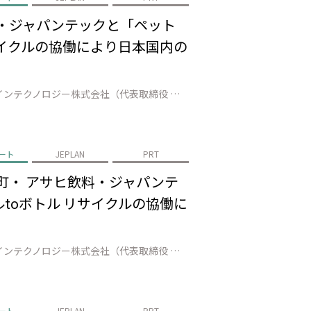
料・ジャパンテックと「ペット
サイクルの協働により日本国内の
株式会社JEPLAN（代表取締役 執行役員社長：髙尾 正樹、以下「JEPLAN」）のグループ会社であるペットリファインテクノロジー株式会社（代表取締役 執行役員社長：伊賀 大悟、以下「ペットリファインテクノロジー」）は、美唄市（市長：桜井 恒）、アサヒ飲料株式会社（代表取締役社長：米女 太一、以下「アサヒ飲料」）、ジャ…
ート
JEPLAN
PRT
町・ アサヒ飲料・ジャパンテ
toボトル リサイクルの協働に
株式会社JEPLAN（代表取締役 執行役員社長：髙尾 正樹、以下「JEPLAN」）のグループ会社であるペットリファインテクノロジー株式会社（代表取締役 執行役員社長：伊賀 大悟、以下「ペットリファインテクノロジー」）は、登別市（市長：小笠原 春一）、白老町（町長：大塩 英男）、アサヒ飲料株式会社（代表取締役社長：米女 …
ート
JEPLAN
PRT