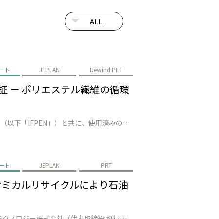
ート
JEPLAN
Rewind PET
で実証 － ポリエステル繊維の循環
株式会社JEPLAN（代表取締役 執行役員社長：髙尾 正樹、以下「JEPLAN」）は、AxensとIFP Energies nouvelles（以下「IFPEN」）と共に、使用済みの繊維廃棄物数十トンを準商用設備（福岡県北九州市）でリサイクルし、100%廃棄ポリエステルから再生された モノマー*1の製造に成功しました。…
ート
JEPLAN
PRT
－ ケミカルリサイクルにより石油
株式会社JEPLAN（代表取締役 執行役員社長：髙尾 正樹、以下「JEPLAN」）のグループ会社・ペットリファインテクノロジー株式会社（代表取締役 執行役員社長：伊賀 大悟、以下「ペットリファインテクノロジー」）が製造・販売する再生原料「HELIX™」は、キリンビール株式会社（代表取締役社長：堀口 英樹、以下「キリンビ…