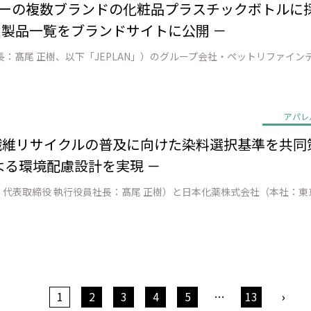
ーの複数ブランドの化粧品プラスチックボトルに採用 － 
た製品一覧をブランドサイトに公開 －
アパレ
to繊維リサイクルの普及に向けた染料選択基準を共同
る環境配慮設計を実現 －
1
2
3
4
5
…
13
›