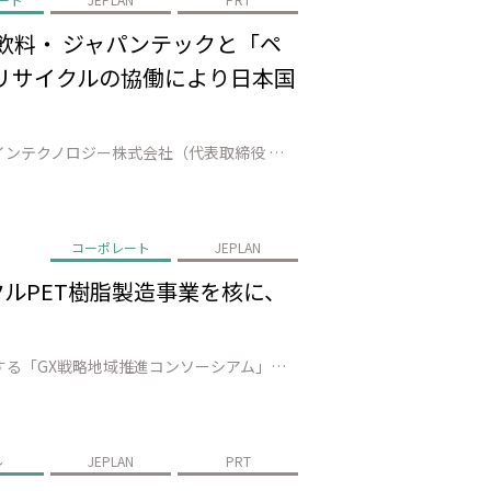
飲料・ ジャパンテックと「ペ
 リサイクルの協働により日本国
株式会社JEPLAN（代表取締役 執行役員社長：髙尾 正樹、以下「JEPLAN」）のグループ会社であるペットリファインテクノロジー株式会社（代表取締役 執行役員社長：伊賀 大悟、以下「ペットリファインテクノロジー」）は、中富良野町（町長：小松田 清）、富良野市（市長：北 猛俊）、南富良野町（町長：髙橋 秀樹）、占冠村（…
コーポレート
JEPLAN
クルPET樹脂製造事業を核に、
株式会社JEPLAN（本社：神奈川県、代表取締役 執行役員社長：髙尾 正樹、以下「JEPLAN」）は、山口県が主導する「GX戦略地域推進コンソーシアム」に会員として参画することをお知らせします。 本コンソーシアムは、国が2026年に創設を予定する「GX戦略地域*1」の指定に向け、山口県内のコンビナートを起点に、脱炭素エ…
ル
JEPLAN
PRT