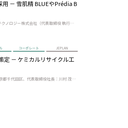
雪肌精 BLUEやPrédia B
株式会社JEPLAN（代表取締役 執行役員社長：髙尾 正樹、以下「JEPLAN」）のグループ会社・ペットリファインテクノロジー株式会社（代表取締役 執行役員社長：伊賀 大悟、以下「ペットリファインテクノロジー」）が製造・販売する再生原料「HELIX™」は、株式会社コーセーホールディングス（代表取締役社長：小林 一俊、以…
ル
コーポレート
JEPLAN
策定 － ケミカルリサイクル工
株式会社JEPLAN（本社：神奈川県川崎市、代表取締役 執行役員社長：髙尾 正樹）と日本化薬株式会社（本社：東京都千代田区、代表取締役社長：川村 茂之）は、繊維 to 繊維のケミカルリサイクル（CR）における主要課題である「脱色工程のコスト高」を解決するため、共同で「CR脱色適合染料」の選択基準を策定しました。これによ…