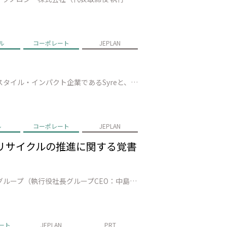
ル
コーポレート
JEPLAN
株式会社JEPLAN（代表取締役 執行役員社長：髙尾 正樹、以下「JEPLAN」）は、スウェーデンに本社を置くテキスタイル・インパクト企業であるSyreと、繊維to繊維リサイクルの実現に向けた戦略的提携を締結（以下、「本提携」）したことを発表します。 本提携を通じて、Syreが有するグローバルな事業構想力・技術統合力と…
ル
コーポレート
JEPLAN
ルリサイクルの推進に関する覚書
株式会社JEPLAN（代表取締役 執行役員社長 髙尾正樹、以下、「JEPLAN」）、株式会社三井住友フィナンシャルグループ（執行役社長グループCEO：中島 達、以下、グループを総称し「SMBCグループ」）、アサヒ飲料株式会社（代表取締役社長:近藤 佳代子、以下「アサヒ飲料」）は、ケミカルリサイクル事業の拡大に向けた協力…
ート
JEPLAN
PRT