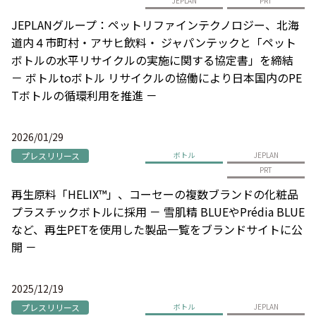
JEPLAN
PRT
JEPLANグループ：ペットリファインテクノロジー、北海
道内４市町村・アサヒ飲料・ ジャパンテックと「ペット
ボトルの水平リサイクルの実施に関する協定書」を締結
－ ボトルtoボトル リサイクルの協働により日本国内のPE
Tボトルの循環利用を推進 －
2026/01/29
プレスリリース
ボトル
JEPLAN
PRT
再生原料「HELIX™」、コーセーの複数ブランドの化粧品
プラスチックボトルに採用 － 雪肌精 BLUEやPrédia BLUE
など、再生PETを使用した製品一覧をブランドサイトに公
開 －
2025/12/19
プレスリリース
ボトル
JEPLAN