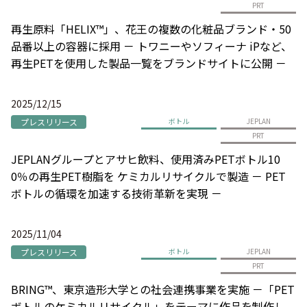
PRT
再生原料「HELIX™」、花王の複数の化粧品ブランド・50
品番以上の容器に採用 － トワニーやソフィーナ iPなど、
再生PETを使用した製品一覧をブランドサイトに公開 －
2025/12/15
プレスリリース
ボトル
JEPLAN
PRT
JEPLANグループとアサヒ飲料、使用済みPETボトル10
0％の再生PET樹脂を ケミカルリサイクルで製造 － PET
ボトルの循環を加速する技術革新を実現 －
2025/11/04
プレスリリース
ボトル
JEPLAN
PRT
BRING™、東京造形大学との社会連携事業を実施 －「PET
ボトルのケミカルリサイクル」をテーマに作品を制作し、