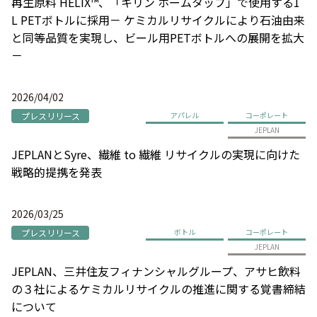
再生原料 HELIX™、「キリン ホームタップ」で使用する1
L PETボトルに採用－ ケミカルリサイクルにより石油由来
と同等品質を実現し、ビール用PETボトルへの展開を拡大
－
2026/04/02
プレスリリース
アパレル
コーポレート
JEPLAN
JEPLANとSyre、繊維 to 繊維 リサイクルの実現に向けた
戦略的提携を発表
2026/03/25
プレスリリース
ボトル
コーポレート
JEPLAN
JEPLAN、三井住友フィナンシャルグループ、アサヒ飲料
の３社によるケミカルリサイクルの推進に関する覚書締結
について