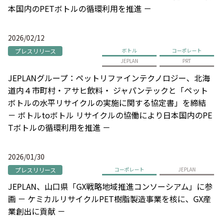
本国内のPETボトルの循環利用を推進 －
2026/02/12
プレスリリース
ボトル
コーポレート
JEPLAN
PRT
JEPLANグループ：ペットリファインテクノロジー、北海
道内４市町村・アサヒ飲料・ ジャパンテックと「ペット
ボトルの水平リサイクルの実施に関する協定書」を締結
－ ボトルtoボトル リサイクルの協働により日本国内のPE
Tボトルの循環利用を推進 －
2026/01/30
プレスリリース
コーポレート
JEPLAN
JEPLAN、山口県「GX戦略地域推進コンソーシアム」に参
画 － ケミカルリサイクルPET樹脂製造事業を核に、GX産
業創出に貢献 －