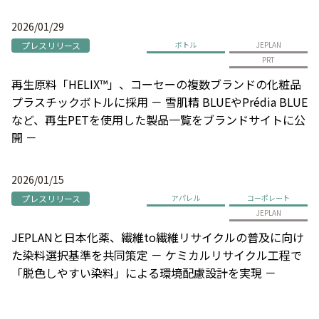
2026/01/29
プレスリリース
ボトル
JEPLAN
PRT
再生原料「HELIX™」、コーセーの複数ブランドの化粧品
プラスチックボトルに採用 － 雪肌精 BLUEやPrédia BLUE
など、再生PETを使用した製品一覧をブランドサイトに公
開 －
2026/01/15
プレスリリース
アパレル
コーポレート
JEPLAN
JEPLANと日本化薬、繊維to繊維リサイクルの普及に向け
た染料選択基準を共同策定 － ケミカルリサイクル工程で
「脱色しやすい染料」による環境配慮設計を実現 －