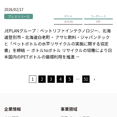
2026/02/17
プレスリリース
ボトル
コーポレート
JEPLAN
PRT
JEPLANグループ：ペットリファインテクノロジー、北海
道登別市・北海道白老町・ アサヒ飲料・ジャパンテック
と「ペットボトルの水平リサイクルの実施に関する協定
書」を締結 － ボトルtoボトル リサイクルの協働により日
本国内のPETボトルの循環利用を推進 －
1
2
3
4
5
…
51
›
企業情報
事業領域