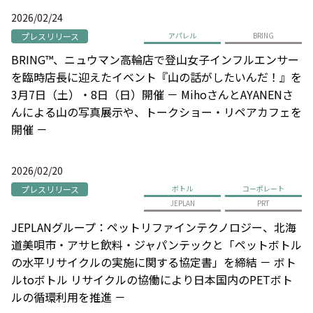
2026/02/24
プレスリリース
アパレル
BRING
BRING™、ニュウマン高輪店で登山女子インフルエンサー
を臨時店長に迎えたイベント『山の話がしたいんだ！』を
3月7日（土）・8日（日）開催 － MihoさんとAYANENさ
んによる山の写真展示や、トークショー・リペアカフェを
開催 －
2026/02/20
プレスリリース
ボトル
コーポレート
JEPLAN
PRT
JEPLANグループ：ペットリファインテクノロジー、北海
道美唄市・アサヒ飲料・ジャパンテックと「ペットボトル
の水平リサイクルの実施に関する協定書」を締結 － ボト
ルtoボトル リサイクルの協働により日本国内のPETボト
ルの循環利用を推進 －