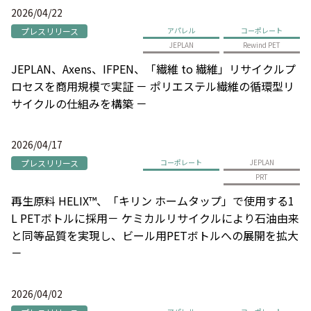
2026/04/22
プレスリリース
アパレル
コーポレート
JEPLAN
Rewind PET
JEPLAN、Axens、IFPEN、「繊維 to 繊維」リサイクルプ
ロセスを商用規模で実証 － ポリエステル繊維の循環型リ
サイクルの仕組みを構築 －
2026/04/17
プレスリリース
コーポレート
JEPLAN
PRT
再生原料 HELIX™、「キリン ホームタップ」で使用する1
L PETボトルに採用－ ケミカルリサイクルにより石油由来
と同等品質を実現し、ビール用PETボトルへの展開を拡大
－
2026/04/02