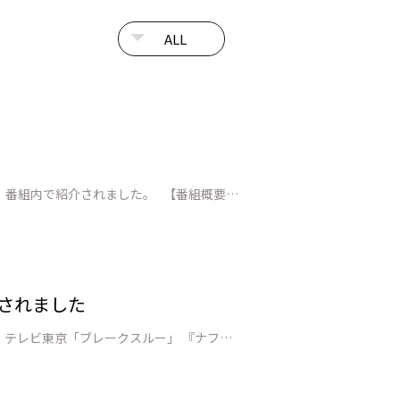
山口県が推進する「GX戦略地域」に進出を目指す企業として、JEPLANグループの取り組みが山口放送に取材され、番組内で紹介されました。 【番組概要】 番組情報：山口放送「kry news every.」（山口県ローカルニュース） 放送日時：2026年7月2日（木）18:15～ 特集テーマ：【GX戦略地域】…
されました
テレビ東京「ブレークスルー」で、当社独自PETケミカルリサイクル技術について紹介されました。 【番組概要】 テレビ東京「ブレークスルー」 『ナフサ不足に挑むリサイクル技術 プラごみを何度でもリサイクル』 https://www.tv-tokyo.co.jp/broad_tvtokyo/program/de…