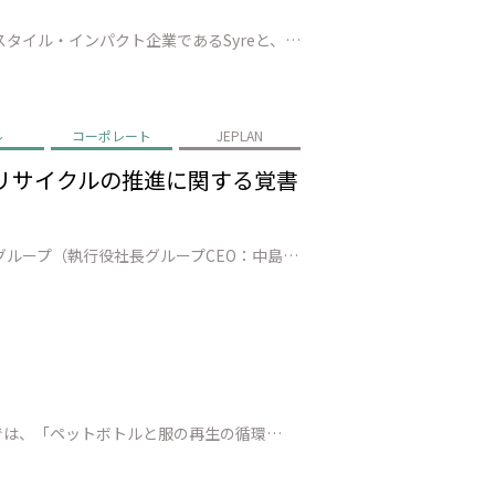
株式会社JEPLAN（代表取締役 執行役員社長：髙尾 正樹、以下「JEPLAN」）は、スウェーデンに本社を置くテキスタイル・インパクト企業であるSyreと、繊維to繊維リサイクルの実現に向けた戦略的提携を締結（以下、「本提携」）したことを発表します。 本提携を通じて、Syreが有するグローバルな事業構想力・技術統合力と…
ル
コーポレート
JEPLAN
ルリサイクルの推進に関する覚書
株式会社JEPLAN（代表取締役 執行役員社長 髙尾正樹、以下、「JEPLAN」）、株式会社三井住友フィナンシャルグループ（執行役社長グループCEO：中島 達、以下、グループを総称し「SMBCグループ」）、アサヒ飲料株式会社（代表取締役社長:近藤 佳代子、以下「アサヒ飲料」）は、ケミカルリサイクル事業の拡大に向けた協力…
Esquire Japan（エスクァイア・ジャパン）にて、JEPLANおよびBRING™ の取り組みが紹介されました。 本記事では、「ペットボトルと服の再生の循環——What Are We Re-Fashioning?」をテーマに、JEPLAN／BRINGの取り組みを取材いただきました。 PETケミカルリサイクル工場で…