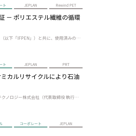
ート
JEPLAN
Rewind PET
で実証 － ポリエステル繊維の循環
株式会社JEPLAN（代表取締役 執行役員社長：髙尾 正樹、以下「JEPLAN」）は、AxensとIFP Energies nouvelles（以下「IFPEN」）と共に、使用済みの繊維廃棄物数十トンを準商用設備（福岡県北九州市）でリサイクルし、100%廃棄ポリエステルから再生された モノマー*1の製造に成功しました。…
ート
JEPLAN
PRT
－ ケミカルリサイクルにより石油
株式会社JEPLAN（代表取締役 執行役員社長：髙尾 正樹、以下「JEPLAN」）のグループ会社・ペットリファインテクノロジー株式会社（代表取締役 執行役員社長：伊賀 大悟、以下「ペットリファインテクノロジー」）が製造・販売する再生原料「HELIX™」は、キリンビール株式会社（代表取締役社長：堀口 英樹、以下「キリンビ…
ル
コーポレート
JEPLAN