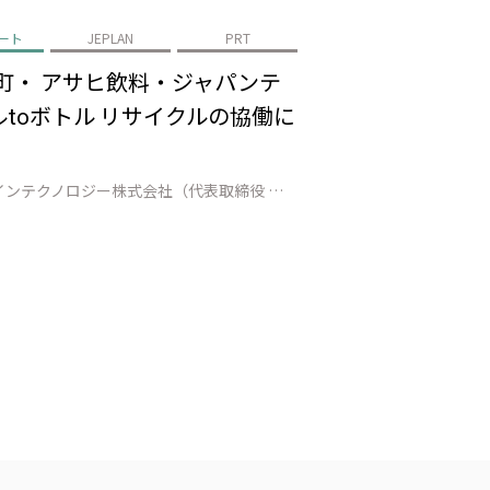
ート
JEPLAN
PRT
町・ アサヒ飲料・ジャパンテ
toボトル リサイクルの協働に
株式会社JEPLAN（代表取締役 執行役員社長：髙尾 正樹、以下「JEPLAN」）のグループ会社であるペットリファインテクノロジー株式会社（代表取締役 執行役員社長：伊賀 大悟、以下「ペットリファインテクノロジー」）は、登別市（市長：小笠原 春一）、白老町（町長：大塩 英男）、アサヒ飲料株式会社（代表取締役社長：米女 …