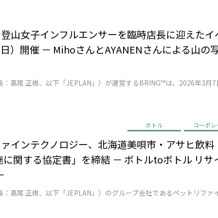
店で登山女子インフルエンサーを臨時店長に迎えた
日）開催 － MihoさんとAYANENさんによる山
ボトル
コーポレ
リファインテクノロジー、北海道美唄市・アサヒ飲
に関する協定書」を締結 － ボトルtoボトル リ
－