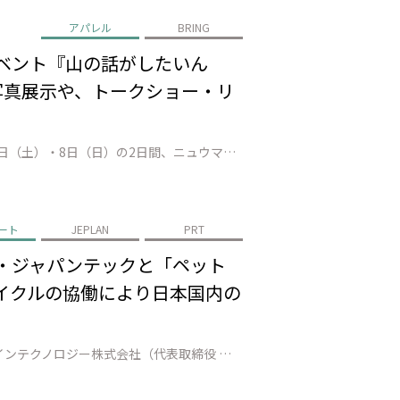
アパレル
BRING
イベント『山の話がしたいん
の写真展示や、トークショー・リ
株式会社JEPLAN（代表取締役 執行役員社長：髙尾 正樹、以下「JEPLAN」）が運営するBRING™は、2026年3月7日（土）・8日（日）の2日間、ニュウマン高輪店にて、”登山女子”として活躍する人気インフルエンサーのMihoさんとAYANENさんを臨時店長に迎え、トークショーやリペアカフェを通じて、山の魅力や楽…
ート
JEPLAN
PRT
料・ジャパンテックと「ペット
サイクルの協働により日本国内の
株式会社JEPLAN（代表取締役 執行役員社長：髙尾 正樹、以下「JEPLAN」）のグループ会社であるペットリファインテクノロジー株式会社（代表取締役 執行役員社長：伊賀 大悟、以下「ペットリファインテクノロジー」）は、美唄市（市長：桜井 恒）、アサヒ飲料株式会社（代表取締役社長：米女 太一、以下「アサヒ飲料」）、ジャ…