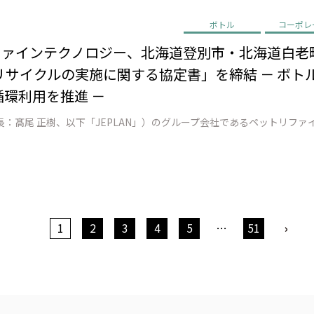
ボトル
コーポレ
リファインテクノロジー、北海道登別市・北海道白老
サイクルの実施に関する協定書」を締結 － ボトル
循環利用を推進 －
1
2
3
4
5
…
51
›