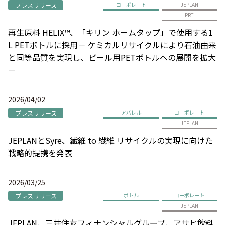
プレスリリース
コーポレート
JEPLAN
PRT
再生原料 HELIX™、「キリン ホームタップ」で使用する1
L PETボトルに採用－ ケミカルリサイクルにより石油由来
と同等品質を実現し、ビール用PETボトルへの展開を拡大
－
2026/04/02
プレスリリース
アパレル
コーポレート
JEPLAN
JEPLANとSyre、繊維 to 繊維 リサイクルの実現に向けた
戦略的提携を発表
2026/03/25
プレスリリース
ボトル
コーポレート
JEPLAN
JEPLAN、三井住友フィナンシャルグループ、アサヒ飲料