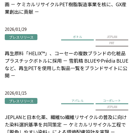
画 － ケミカルリサイクルPET樹脂製造事業を核に、GX産
業創出に貢献 －
2026/01/29
プレスリリース
ボトル
JEPLAN
PRT
再生原料「HELIX™」、コーセーの複数ブランドの化粧品
プラスチックボトルに採用 － 雪肌精 BLUEやPrédia BLUE
など、再生PETを使用した製品一覧をブランドサイトに公
開 －
2026/01/15
プレスリリース
アパレル
コーポレート
JEPLAN
JEPLANと日本化薬、繊維to繊維リサイクルの普及に向け
た染料選択基準を共同策定 － ケミカルリサイクル工程で
「脱色しやすい染料」による環境配慮設計を実現 －