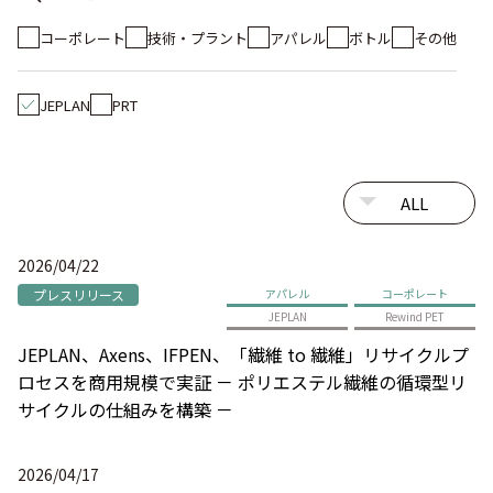
コーポレート
技術・プラント
アパレル
ボトル
その他
JEPLAN
PRT
2026/04/22
プレスリリース
アパレル
コーポレート
JEPLAN
Rewind PET
JEPLAN、Axens、IFPEN、「繊維 to 繊維」リサイクルプ
ロセスを商用規模で実証 － ポリエステル繊維の循環型リ
サイクルの仕組みを構築 －
2026/04/17