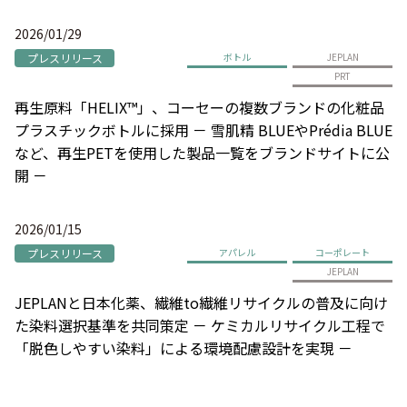
2026/01/29
プレスリリース
ボトル
JEPLAN
PRT
再生原料「HELIX™」、コーセーの複数ブランドの化粧品
プラスチックボトルに採用 － 雪肌精 BLUEやPrédia BLUE
など、再生PETを使用した製品一覧をブランドサイトに公
開 －
2026/01/15
プレスリリース
アパレル
コーポレート
JEPLAN
JEPLANと日本化薬、繊維to繊維リサイクルの普及に向け
た染料選択基準を共同策定 － ケミカルリサイクル工程で
「脱色しやすい染料」による環境配慮設計を実現 －