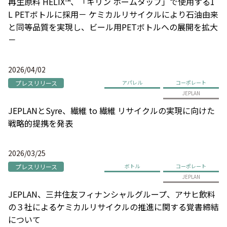
再生原料 HELIX™、「キリン ホームタップ」で使用する1
L PETボトルに採用－ ケミカルリサイクルにより石油由来
と同等品質を実現し、ビール用PETボトルへの展開を拡大
－
2026/04/02
プレスリリース
アパレル
コーポレート
JEPLAN
JEPLANとSyre、繊維 to 繊維 リサイクルの実現に向けた
戦略的提携を発表
2026/03/25
プレスリリース
ボトル
コーポレート
JEPLAN
JEPLAN、三井住友フィナンシャルグループ、アサヒ飲料
の３社によるケミカルリサイクルの推進に関する覚書締結
について