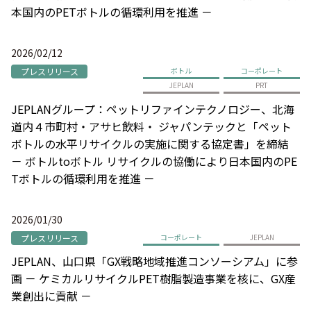
本国内のPETボトルの循環利用を推進 －
2026/02/12
プレスリリース
ボトル
コーポレート
JEPLAN
PRT
JEPLANグループ：ペットリファインテクノロジー、北海
道内４市町村・アサヒ飲料・ ジャパンテックと「ペット
ボトルの水平リサイクルの実施に関する協定書」を締結
－ ボトルtoボトル リサイクルの協働により日本国内のPE
Tボトルの循環利用を推進 －
2026/01/30
プレスリリース
コーポレート
JEPLAN
JEPLAN、山口県「GX戦略地域推進コンソーシアム」に参
画 － ケミカルリサイクルPET樹脂製造事業を核に、GX産
業創出に貢献 －