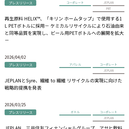
プレスリリース
コーポレート
JEPLAN
PRT
再生原料 HELIX™、「キリン ホームタップ」で使用する1
L PETボトルに採用－ ケミカルリサイクルにより石油由来
と同等品質を実現し、ビール用PETボトルへの展開を拡大
－
2026/04/02
プレスリリース
アパレル
コーポレート
JEPLAN
JEPLANとSyre、繊維 to 繊維 リサイクルの実現に向けた
戦略的提携を発表
2026/03/25
プレスリリース
ボトル
コーポレート
JEPLAN
JEPLAN、三井住友フィナンシャルグループ、アサヒ飲料