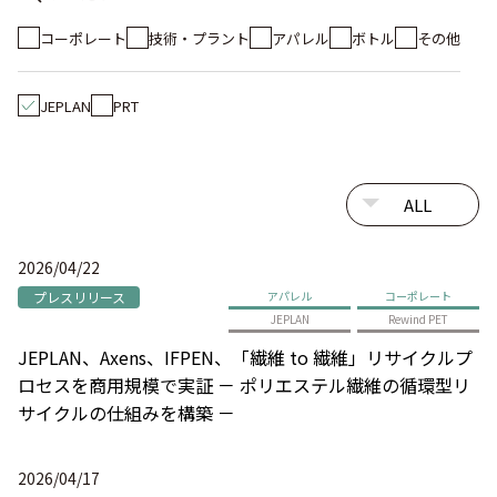
コーポレート
技術・プラント
アパレル
ボトル
その他
JEPLAN
PRT
2026/04/22
プレスリリース
アパレル
コーポレート
JEPLAN
Rewind PET
JEPLAN、Axens、IFPEN、「繊維 to 繊維」リサイクルプ
ロセスを商用規模で実証 － ポリエステル繊維の循環型リ
サイクルの仕組みを構築 －
2026/04/17