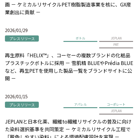
画 － ケミカルリサイクルPET樹脂製造事業を核に、GX産
業創出に貢献 －
2026/01/29
プレスリリース
ボトル
JEPLAN
PRT
再生原料「HELIX™」、コーセーの複数ブランドの化粧品
プラスチックボトルに採用 － 雪肌精 BLUEやPrédia BLUE
など、再生PETを使用した製品一覧をブランドサイトに公
開 －
2026/01/15
プレスリリース
アパレル
コーポレート
JEPLAN
JEPLANと日本化薬、繊維to繊維リサイクルの普及に向け
た染料選択基準を共同策定 － ケミカルリサイクル工程で
「脱色しやすい染料」による環境配慮設計を実現 －