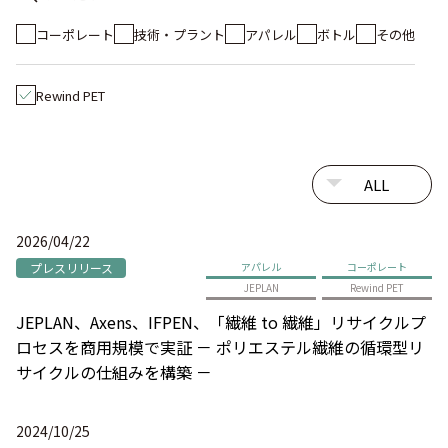
コーポレート
技術・プラント
アパレル
ボトル
その他
Rewind PET
2026/04/22
プレスリリース
アパレル
コーポレート
JEPLAN
Rewind PET
JEPLAN、Axens、IFPEN、「繊維 to 繊維」リサイクルプ
ロセスを商用規模で実証 － ポリエステル繊維の循環型リ
サイクルの仕組みを構築 －
2024/10/25