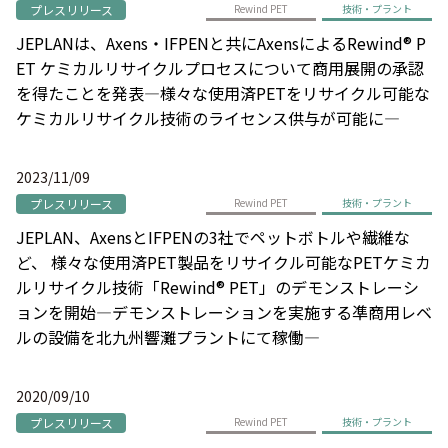
プレスリリース
Rewind PET
技術・プラント
JEPLANは、Axens・IFPENと共にAxensによるRewind® P
ET ケミカルリサイクルプロセスについて商用展開の承認
を得たことを発表―様々な使用済PETをリサイクル可能な
ケミカルリサイクル技術のライセンス供与が可能に―
2023/11/09
プレスリリース
Rewind PET
技術・プラント
JEPLAN、AxensとIFPENの3社でペットボトルや繊維な
ど、 様々な使用済PET製品をリサイクル可能なPETケミカ
ルリサイクル技術「Rewind® PET」のデモンストレーシ
ョンを開始―デモンストレーションを実施する凖商用レベ
ルの設備を北九州響灘プラントにて稼働―
2020/09/10
プレスリリース
Rewind PET
技術・プラント