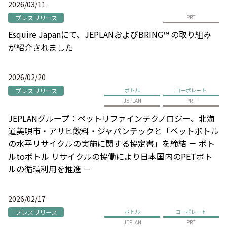
2026/03/11
プレスリリース
PRT
Esquire Japanにて、JEPLANおよびBRING™ の取り組み
が紹介されました
2026/02/20
プレスリリース
ボトル
コーポレート
JEPLAN
PRT
JEPLANグループ：ペットリファインテクノロジー、北海
道美唄市・アサヒ飲料・ジャパンテックと「ペットボトル
の水平リサイクルの実施に関する協定書」を締結 － ボト
ルtoボトル リサイクルの協働により日本国内のPETボト
ルの循環利用を推進 －
2026/02/17
プレスリリース
ボトル
コーポレート
JEPLAN
PRT