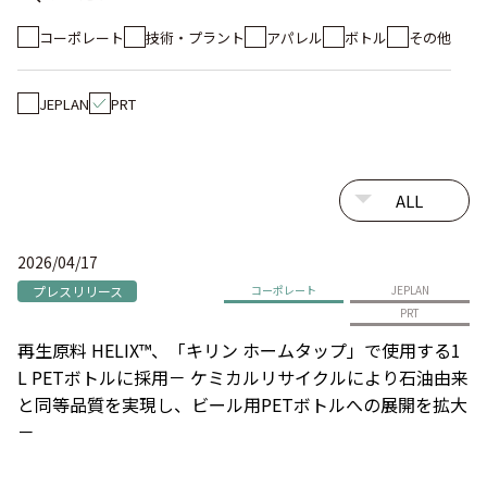
コーポレート
技術・プラント
アパレル
ボトル
その他
JEPLAN
PRT
2026/04/17
プレスリリース
コーポレート
JEPLAN
PRT
再生原料 HELIX™、「キリン ホームタップ」で使用する1
L PETボトルに採用－ ケミカルリサイクルにより石油由来
と同等品質を実現し、ビール用PETボトルへの展開を拡大
－