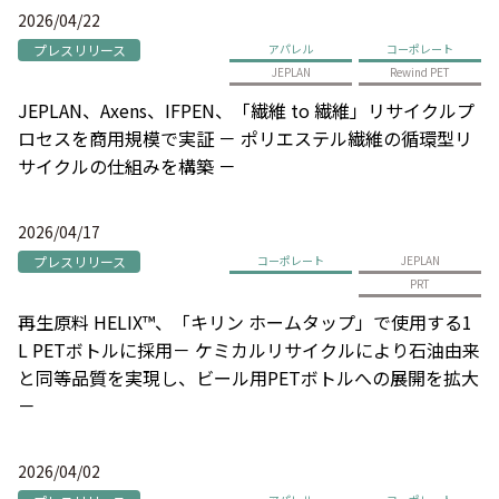
2026/04/22
プレスリリース
アパレル
コーポレート
JEPLAN
Rewind PET
JEPLAN、Axens、IFPEN、「繊維 to 繊維」リサイクルプ
ロセスを商用規模で実証 － ポリエステル繊維の循環型リ
サイクルの仕組みを構築 －
2026/04/17
プレスリリース
コーポレート
JEPLAN
PRT
再生原料 HELIX™、「キリン ホームタップ」で使用する1
L PETボトルに採用－ ケミカルリサイクルにより石油由来
と同等品質を実現し、ビール用PETボトルへの展開を拡大
－
2026/04/02