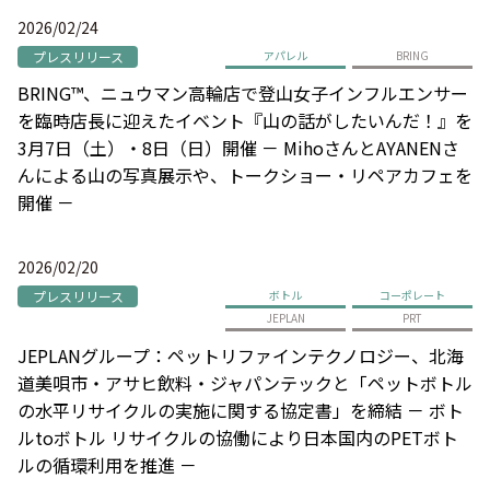
2026/02/24
プレスリリース
アパレル
BRING
BRING™、ニュウマン高輪店で登山女子インフルエンサー
を臨時店長に迎えたイベント『山の話がしたいんだ！』を
3月7日（土）・8日（日）開催 － MihoさんとAYANENさ
んによる山の写真展示や、トークショー・リペアカフェを
開催 －
2026/02/20
プレスリリース
ボトル
コーポレート
JEPLAN
PRT
JEPLANグループ：ペットリファインテクノロジー、北海
道美唄市・アサヒ飲料・ジャパンテックと「ペットボトル
の水平リサイクルの実施に関する協定書」を締結 － ボト
ルtoボトル リサイクルの協働により日本国内のPETボト
ルの循環利用を推進 －