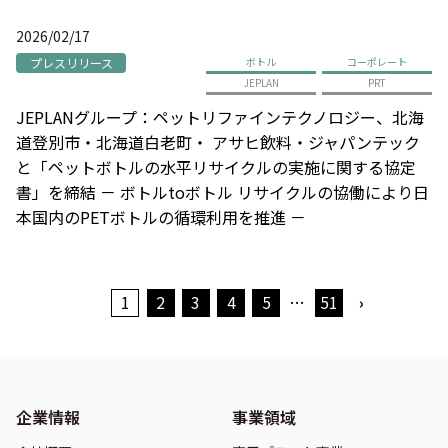
2026/02/17
プレスリリース
ボトル
コーポレート
JEPLAN
PRT
JEPLANグループ：ペットリファインテクノロジー、北海
道登別市・北海道白老町・ アサヒ飲料・ジャパンテック
と「ペットボトルの水平リサイクルの実施に関する協定
書」を締結 － ボトルtoボトル リサイクルの協働により日
本国内のPETボトルの循環利用を推進 －
1
2
3
4
5
…
51
›
企業情報
事業領域