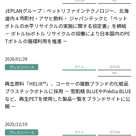
JEPLAN
PRT
JEPLANグループ：ペットリファインテクノロジー、北海
道内４市町村・アサヒ飲料・ ジャパンテックと「ペット
ボトルの水平リサイクルの実施に関する協定書」を締結
－ ボトルtoボトル リサイクルの協働により日本国内のPE
Tボトルの循環利用を推進 －
2026/01/29
プレスリリース
ボトル
JEPLAN
PRT
再生原料「HELIX™」、コーセーの複数ブランドの化粧品
プラスチックボトルに採用 － 雪肌精 BLUEやPrédia BLUE
など、再生PETを使用した製品一覧をブランドサイトに公
開 －
2025/12/19
プレスリリース
ボトル
JEPLAN