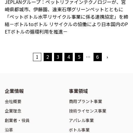
JEPLANグループ：ペットリファインテクノロジーが、宮
崎県都城市、伊藤園、遠東石塚グリーンペットとともに
「ペットボトル水平リサイクル事業に係る連携協定」を締
結－ボトルtoボトル リサイクルの協働により日本国内のP
ETボトルの循環利用を推進－
1
2
3
4
5
…
6
›
企業情報
事業領域
会社概要
商用プラント事業
企業理念
技術ライセンス事業
創業者・役員
アパレル事業
沿革
ボトル事業