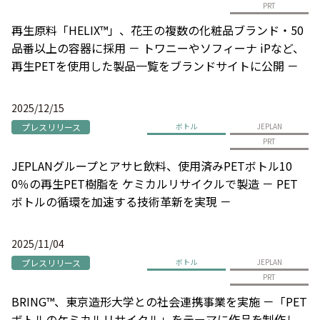
PRT
再生原料「HELIX™」、花王の複数の化粧品ブランド・50
品番以上の容器に採用 － トワニーやソフィーナ iPなど、
再生PETを使用した製品一覧をブランドサイトに公開 －
2025/12/15
プレスリリース
ボトル
JEPLAN
PRT
JEPLANグループとアサヒ飲料、使用済みPETボトル10
0％の再生PET樹脂を ケミカルリサイクルで製造 － PET
ボトルの循環を加速する技術革新を実現 －
2025/11/04
プレスリリース
ボトル
JEPLAN
PRT
BRING™、東京造形大学との社会連携事業を実施 －「PET
ボトルのケミカルリサイクル」をテーマに作品を制作し、