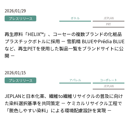
2026/01/29
プレスリリース
ボトル
JEPLAN
PRT
再生原料「HELIX™」、コーセーの複数ブランドの化粧品
プラスチックボトルに採用 － 雪肌精 BLUEやPrédia BLUE
など、再生PETを使用した製品一覧をブランドサイトに公
開 －
2026/01/15
プレスリリース
アパレル
コーポレート
JEPLAN
JEPLANと日本化薬、繊維to繊維リサイクルの普及に向け
た染料選択基準を共同策定 － ケミカルリサイクル工程で
「脱色しやすい染料」による環境配慮設計を実現 －