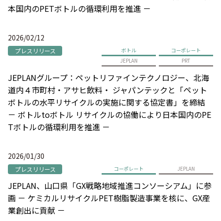
本国内のPETボトルの循環利用を推進 －
2026/02/12
プレスリリース
ボトル
コーポレート
JEPLAN
PRT
JEPLANグループ：ペットリファインテクノロジー、北海
道内４市町村・アサヒ飲料・ ジャパンテックと「ペット
ボトルの水平リサイクルの実施に関する協定書」を締結
－ ボトルtoボトル リサイクルの協働により日本国内のPE
Tボトルの循環利用を推進 －
2026/01/30
プレスリリース
コーポレート
JEPLAN
JEPLAN、山口県「GX戦略地域推進コンソーシアム」に参
画 － ケミカルリサイクルPET樹脂製造事業を核に、GX産
業創出に貢献 －