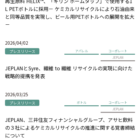
再生原料 HELIX™、「キリン ホームタップ」で使用する1
L PETボトルに採用－ ケミカルリサイクルにより石油由来
と同等品質を実現し、ビール用PETボトルへの展開を拡大
－
2026/04/02
プレスリリース
アパレル
コーポレート
JEPLAN
JEPLANとSyre、繊維 to 繊維 リサイクルの実現に向けた
戦略的提携を発表
2026/03/25
プレスリリース
ボトル
コーポレート
JEPLAN
JEPLAN、三井住友フィナンシャルグループ、アサヒ飲料
の３社によるケミカルリサイクルの推進に関する覚書締結
について