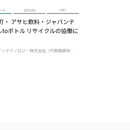
ート
JEPLAN
PRT
町・ アサヒ飲料・ジャパンテ
toボトル リサイクルの協働に
株式会社JEPLAN（代表取締役 執行役員社長：髙尾 正樹、以下「JEPLAN」）のグループ会社であるペットリファインテクノロジー株式会社（代表取締役 執行役員社長：伊賀 大悟、以下「ペットリファインテクノロジー」）は、登別市（市長：小笠原 春一）、白老町（町長：大塩 英男）、アサヒ飲料株式会社（代表取締役社長：米女 …