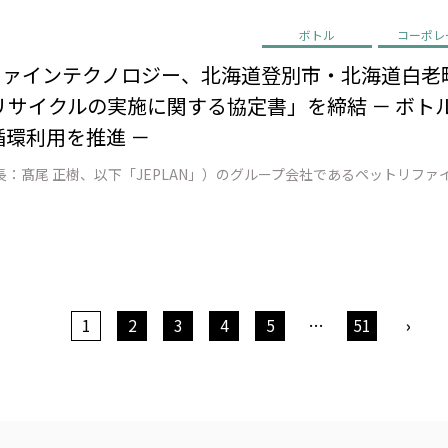
ボトル
コーポレ
リファインテクノロジー、北海道登別市・北海道白老
サイクルの実施に関する協定書」を締結 － ボトル
循環利用を推進 －
1
2
3
4
5
…
51
›