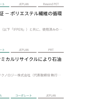
ート
JEPLAN
Rewind PET
で実証 － ポリエステル繊維の循環
株式会社JEPLAN（代表取締役 執行役員社長：髙尾 正樹、以下「JEPLAN」）は、AxensとIFP Energies nouvelles（以下「IFPEN」）と共に、使用済みの繊維廃棄物数十トンを準商用設備（福岡県北九州市）でリサイクルし、100%廃棄ポリエステルから再生された モノマー*1の製造に成功しました。…
ート
JEPLAN
PRT
－ ケミカルリサイクルにより石油
株式会社JEPLAN（代表取締役 執行役員社長：髙尾 正樹、以下「JEPLAN」）のグループ会社・ペットリファインテクノロジー株式会社（代表取締役 執行役員社長：伊賀 大悟、以下「ペットリファインテクノロジー」）が製造・販売する再生原料「HELIX™」は、キリンビール株式会社（代表取締役社長：堀口 英樹、以下「キリンビ…
ル
コーポレート
JEPLAN