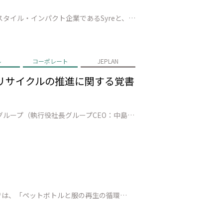
株式会社JEPLAN（代表取締役 執行役員社長：髙尾 正樹、以下「JEPLAN」）は、スウェーデンに本社を置くテキスタイル・インパクト企業であるSyreと、繊維to繊維リサイクルの実現に向けた戦略的提携を締結（以下、「本提携」）したことを発表します。 本提携を通じて、Syreが有するグローバルな事業構想力・技術統合力と…
ル
コーポレート
JEPLAN
ルリサイクルの推進に関する覚書
株式会社JEPLAN（代表取締役 執行役員社長 髙尾正樹、以下、「JEPLAN」）、株式会社三井住友フィナンシャルグループ（執行役社長グループCEO：中島 達、以下、グループを総称し「SMBCグループ」）、アサヒ飲料株式会社（代表取締役社長:近藤 佳代子、以下「アサヒ飲料」）は、ケミカルリサイクル事業の拡大に向けた協力…
Esquire Japan（エスクァイア・ジャパン）にて、JEPLANおよびBRING™ の取り組みが紹介されました。 本記事では、「ペットボトルと服の再生の循環——What Are We Re-Fashioning?」をテーマに、JEPLAN／BRINGの取り組みを取材いただきました。 PETケミカルリサイクル工場で…