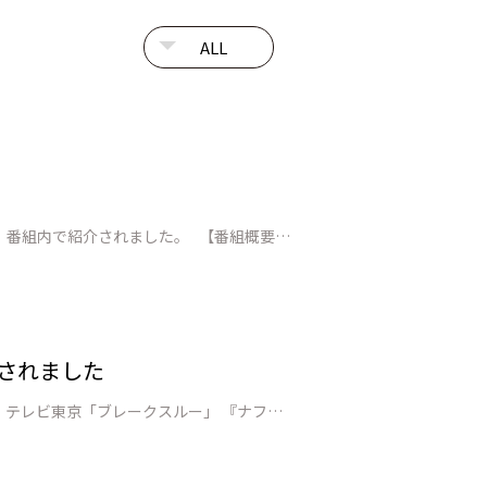
山口県が推進する「GX戦略地域」に進出を目指す企業として、JEPLANグループの取り組みが山口放送に取材され、番組内で紹介されました。 【番組概要】 番組情報：山口放送「kry news every.」（山口県ローカルニュース） 放送日時：2026年7月2日（木）18:15～ 特集テーマ：【GX戦略地域】…
されました
テレビ東京「ブレークスルー」で、当社独自PETケミカルリサイクル技術について紹介されました。 【番組概要】 テレビ東京「ブレークスルー」 『ナフサ不足に挑むリサイクル技術 プラごみを何度でもリサイクル』 https://www.tv-tokyo.co.jp/broad_tvtokyo/program/de…