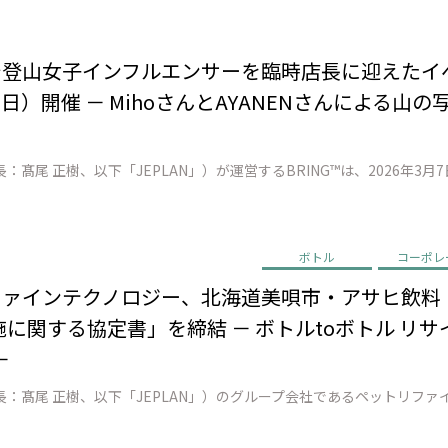
店で登山女子インフルエンサーを臨時店長に迎えた
日）開催 － MihoさんとAYANENさんによる山
ボトル
コーポレ
リファインテクノロジー、北海道美唄市・アサヒ飲
に関する協定書」を締結 － ボトルtoボトル リ
－