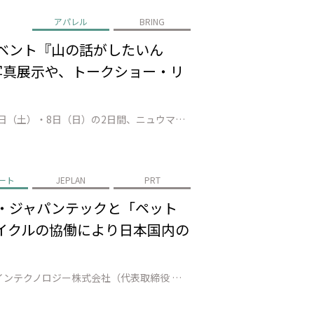
アパレル
BRING
イベント『山の話がしたいん
の写真展示や、トークショー・リ
株式会社JEPLAN（代表取締役 執行役員社長：髙尾 正樹、以下「JEPLAN」）が運営するBRING™は、2026年3月7日（土）・8日（日）の2日間、ニュウマン高輪店にて、”登山女子”として活躍する人気インフルエンサーのMihoさんとAYANENさんを臨時店長に迎え、トークショーやリペアカフェを通じて、山の魅力や楽…
ート
JEPLAN
PRT
料・ジャパンテックと「ペット
サイクルの協働により日本国内の
株式会社JEPLAN（代表取締役 執行役員社長：髙尾 正樹、以下「JEPLAN」）のグループ会社であるペットリファインテクノロジー株式会社（代表取締役 執行役員社長：伊賀 大悟、以下「ペットリファインテクノロジー」）は、美唄市（市長：桜井 恒）、アサヒ飲料株式会社（代表取締役社長：米女 太一、以下「アサヒ飲料」）、ジャ…