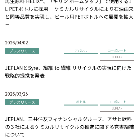
再生原料 HELIX™、「キリン ホームタップ」で使用する1
L PETボトルに採用－ ケミカルリサイクルにより石油由来
と同等品質を実現し、ビール用PETボトルへの展開を拡大
－
2026/04/02
プレスリリース
アパレル
コーポレート
JEPLAN
JEPLANとSyre、繊維 to 繊維 リサイクルの実現に向けた
戦略的提携を発表
2026/03/25
プレスリリース
ボトル
コーポレート
JEPLAN
JEPLAN、三井住友フィナンシャルグループ、アサヒ飲料
の３社によるケミカルリサイクルの推進に関する覚書締結
について