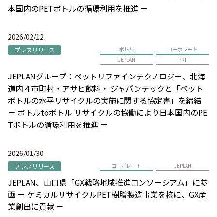
本国内のPETボトルの循環利用を推進 －
2026/02/12
プレスリリース
ボトル
コーポレート
JEPLAN
PRT
JEPLANグループ：ペットリファインテクノロジー、北海
道内４市町村・アサヒ飲料・ ジャパンテックと「ペット
ボトルの水平リサイクルの実施に関する協定書」を締結
－ ボトルtoボトル リサイクルの協働により日本国内のPE
Tボトルの循環利用を推進 －
2026/01/30
プレスリリース
コーポレート
JEPLAN
JEPLAN、山口県「GX戦略地域推進コンソーシアム」に参
画 － ケミカルリサイクルPET樹脂製造事業を核に、GX産
業創出に貢献 －