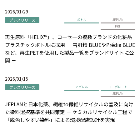
2026/01/29
プレスリリース
ボトル
JEPLAN
PRT
再生原料「HELIX™」、コーセーの複数ブランドの化粧品
プラスチックボトルに採用 － 雪肌精 BLUEやPrédia BLUE
など、再生PETを使用した製品一覧をブランドサイトに公
開 －
2026/01/15
プレスリリース
アパレル
コーポレート
JEPLAN
JEPLANと日本化薬、繊維to繊維リサイクルの普及に向け
た染料選択基準を共同策定 － ケミカルリサイクル工程で
「脱色しやすい染料」による環境配慮設計を実現 －