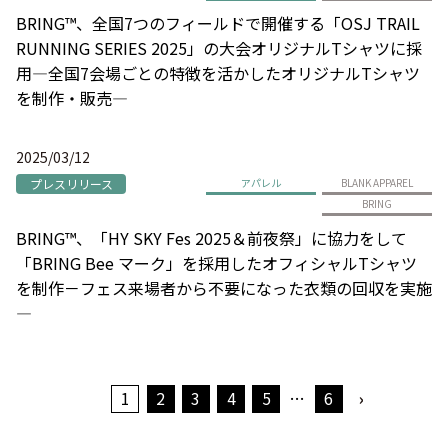
BRING™、全国7つのフィールドで開催する「OSJ TRAIL
RUNNING SERIES 2025」の大会オリジナルTシャツに採
用―全国7会場ごとの特徴を活かしたオリジナルTシャツ
を制作・販売―
2025/03/12
プレスリリース
アパレル
BLANK APPAREL
BRING
BRING™、「HY SKY Fes 2025＆前夜祭」に協力をして
「BRING Bee マーク」を採用したオフィシャルTシャツ
を制作－フェス来場者から不要になった衣類の回収を実施
―
1
2
3
4
5
…
6
›