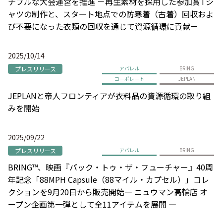
ナブルな大会運営を推進 －再生素材を採用した参加賞Tシ
ャツの制作と、スタート地点での防寒着（古着）回収およ
び不要になった衣類の回収を通じて資源循環に貢献－
2025/10/14
プレスリリース
アパレル
BRING
コーポレート
JEPLAN
JEPLANと帝人フロンティアが衣料品の資源循環の取り組
みを開始
2025/09/22
プレスリリース
アパレル
BRING
BRING™、映画『バック・トゥ・ザ・フューチャー』40周
年記念「88MPH Capsule（88マイル・カプセル）」コレ
クションを9月20日から販売開始― ニュウマン高輪店 オ
ープン企画第一弾として全11アイテムを展開 ―