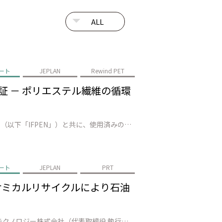
ート
JEPLAN
Rewind PET
で実証 － ポリエステル繊維の循環
株式会社JEPLAN（代表取締役 執行役員社長：髙尾 正樹、以下「JEPLAN」）は、AxensとIFP Energies nouvelles（以下「IFPEN」）と共に、使用済みの繊維廃棄物数十トンを準商用設備（福岡県北九州市）でリサイクルし、100%廃棄ポリエステルから再生された モノマー*1の製造に成功しました。…
ート
JEPLAN
PRT
－ ケミカルリサイクルにより石油
株式会社JEPLAN（代表取締役 執行役員社長：髙尾 正樹、以下「JEPLAN」）のグループ会社・ペットリファインテクノロジー株式会社（代表取締役 執行役員社長：伊賀 大悟、以下「ペットリファインテクノロジー」）が製造・販売する再生原料「HELIX™」は、キリンビール株式会社（代表取締役社長：堀口 英樹、以下「キリンビ…