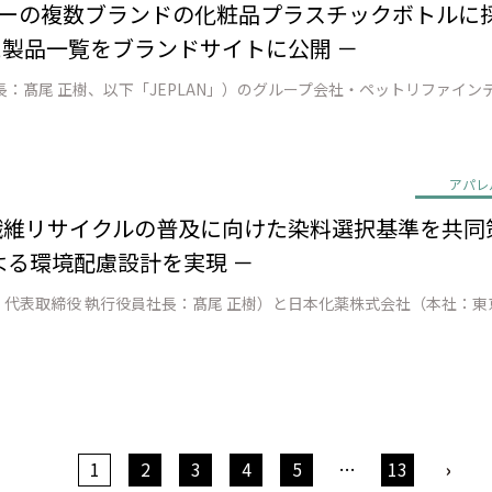
ーの複数ブランドの化粧品プラスチックボトルに採用 － 
た製品一覧をブランドサイトに公開 －
アパレ
to繊維リサイクルの普及に向けた染料選択基準を共同
る環境配慮設計を実現 －
1
2
3
4
5
…
13
›