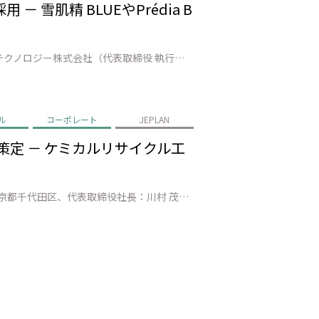
雪肌精 BLUEやPrédia B
株式会社JEPLAN（代表取締役 執行役員社長：髙尾 正樹、以下「JEPLAN」）のグループ会社・ペットリファインテクノロジー株式会社（代表取締役 執行役員社長：伊賀 大悟、以下「ペットリファインテクノロジー」）が製造・販売する再生原料「HELIX™」は、株式会社コーセーホールディングス（代表取締役社長：小林 一俊、以…
ル
コーポレート
JEPLAN
策定 － ケミカルリサイクル工
株式会社JEPLAN（本社：神奈川県川崎市、代表取締役 執行役員社長：髙尾 正樹）と日本化薬株式会社（本社：東京都千代田区、代表取締役社長：川村 茂之）は、繊維 to 繊維のケミカルリサイクル（CR）における主要課題である「脱色工程のコスト高」を解決するため、共同で「CR脱色適合染料」の選択基準を策定しました。これによ…