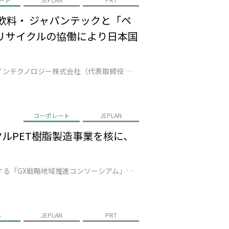
飲料・ ジャパンテックと「ペ
 リサイクルの協働により日本国
株式会社JEPLAN（代表取締役 執行役員社長：髙尾 正樹、以下「JEPLAN」）のグループ会社であるペットリファインテクノロジー株式会社（代表取締役 執行役員社長：伊賀 大悟、以下「ペットリファインテクノロジー」）は、中富良野町（町長：小松田 清）、富良野市（市長：北 猛俊）、南富良野町（町長：髙橋 秀樹）、占冠村（…
コーポレート
JEPLAN
クルPET樹脂製造事業を核に、
株式会社JEPLAN（本社：神奈川県、代表取締役 執行役員社長：髙尾 正樹、以下「JEPLAN」）は、山口県が主導する「GX戦略地域推進コンソーシアム」に会員として参画することをお知らせします。 本コンソーシアムは、国が2026年に創設を予定する「GX戦略地域*1」の指定に向け、山口県内のコンビナートを起点に、脱炭素エ…
ル
JEPLAN
PRT