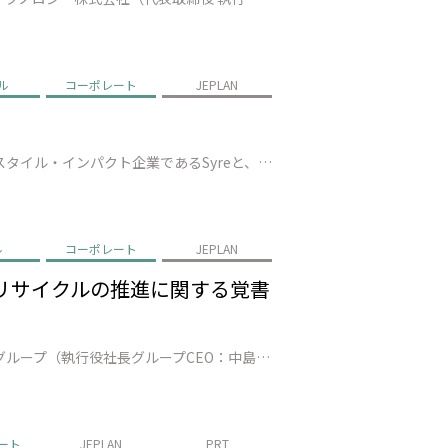
ル
コーポレート
JEPLAN
株式会社JEPLAN（代表取締役 執行役員社長：髙尾 正樹、以下「JEPLAN」）は、スウェーデンに本社を置くテキスタイル・インパクト企業であるSyreと、繊維to繊維リサイクルの実現に向けた戦略的提携を締結（以下、「本提携」）したことを発表します。 本提携を通じて、Syreが有するグローバルな事業構想力・技術統合力と…
ル
コーポレート
JEPLAN
ルリサイクルの推進に関する覚書
株式会社JEPLAN（代表取締役 執行役員社長 髙尾正樹、以下、「JEPLAN」）、株式会社三井住友フィナンシャルグループ（執行役社長グループCEO：中島 達、以下、グループを総称し「SMBCグループ」）、アサヒ飲料株式会社（代表取締役社長:近藤 佳代子、以下「アサヒ飲料」）は、ケミカルリサイクル事業の拡大に向けた協力…
ート
JEPLAN
PRT