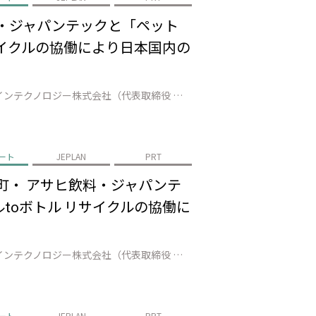
料・ジャパンテックと「ペット
サイクルの協働により日本国内の
株式会社JEPLAN（代表取締役 執行役員社長：髙尾 正樹、以下「JEPLAN」）のグループ会社であるペットリファインテクノロジー株式会社（代表取締役 執行役員社長：伊賀 大悟、以下「ペットリファインテクノロジー」）は、美唄市（市長：桜井 恒）、アサヒ飲料株式会社（代表取締役社長：米女 太一、以下「アサヒ飲料」）、ジャ…
ート
JEPLAN
PRT
町・ アサヒ飲料・ジャパンテ
toボトル リサイクルの協働に
株式会社JEPLAN（代表取締役 執行役員社長：髙尾 正樹、以下「JEPLAN」）のグループ会社であるペットリファインテクノロジー株式会社（代表取締役 執行役員社長：伊賀 大悟、以下「ペットリファインテクノロジー」）は、登別市（市長：小笠原 春一）、白老町（町長：大塩 英男）、アサヒ飲料株式会社（代表取締役社長：米女 …
ート
JEPLAN
PRT