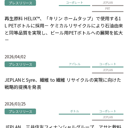
プレスリリース
コーポレート
JEPLAN
PRT
再生原料 HELIX™、「キリン ホームタップ」で使用する1
L PETボトルに採用－ ケミカルリサイクルにより石油由来
と同等品質を実現し、ビール用PETボトルへの展開を拡大
－
2026/04/02
プレスリリース
アパレル
コーポレート
JEPLAN
JEPLANとSyre、繊維 to 繊維 リサイクルの実現に向けた
戦略的提携を発表
2026/03/25
プレスリリース
ボトル
コーポレート
JEPLAN
JEPLAN、三井住友フィナンシャルグループ、アサヒ飲料