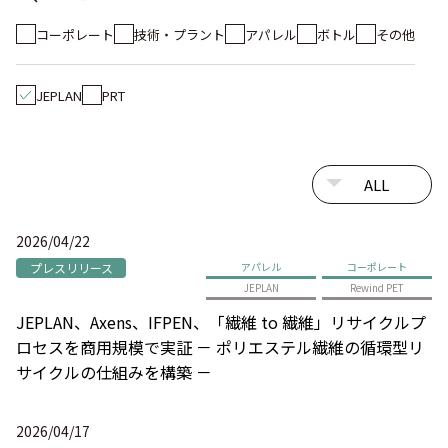
コーポレート
技術・プラント
アパレル
ボトル
その他
JEPLAN
PRT
2026/04/22
プレスリリース
アパレル
コーポレート
JEPLAN
Rewind PET
JEPLAN、Axens、IFPEN、「繊維 to 繊維」リサイクルプ
ロセスを商用規模で実証 － ポリエステル繊維の循環型リ
サイクルの仕組みを構築 －
2026/04/17