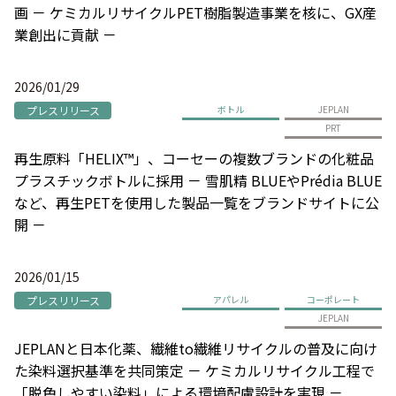
画 － ケミカルリサイクルPET樹脂製造事業を核に、GX産
業創出に貢献 －
2026/01/29
プレスリリース
ボトル
JEPLAN
PRT
再生原料「HELIX™」、コーセーの複数ブランドの化粧品
プラスチックボトルに採用 － 雪肌精 BLUEやPrédia BLUE
など、再生PETを使用した製品一覧をブランドサイトに公
開 －
2026/01/15
プレスリリース
アパレル
コーポレート
JEPLAN
JEPLANと日本化薬、繊維to繊維リサイクルの普及に向け
た染料選択基準を共同策定 － ケミカルリサイクル工程で
「脱色しやすい染料」による環境配慮設計を実現 －