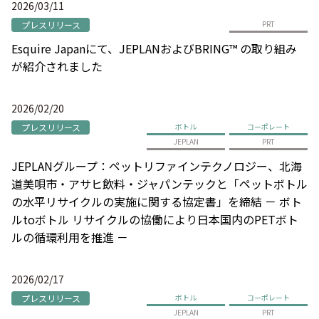
2026/03/11
プレスリリース
PRT
Esquire Japanにて、JEPLANおよびBRING™ の取り組み
が紹介されました
2026/02/20
プレスリリース
ボトル
コーポレート
JEPLAN
PRT
JEPLANグループ：ペットリファインテクノロジー、北海
道美唄市・アサヒ飲料・ジャパンテックと「ペットボトル
の水平リサイクルの実施に関する協定書」を締結 － ボト
ルtoボトル リサイクルの協働により日本国内のPETボト
ルの循環利用を推進 －
2026/02/17
プレスリリース
ボトル
コーポレート
JEPLAN
PRT