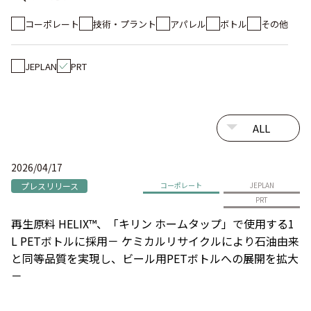
コーポレート
技術・プラント
アパレル
ボトル
その他
JEPLAN
PRT
2026/04/17
プレスリリース
コーポレート
JEPLAN
PRT
再生原料 HELIX™、「キリン ホームタップ」で使用する1
L PETボトルに採用－ ケミカルリサイクルにより石油由来
と同等品質を実現し、ビール用PETボトルへの展開を拡大
－