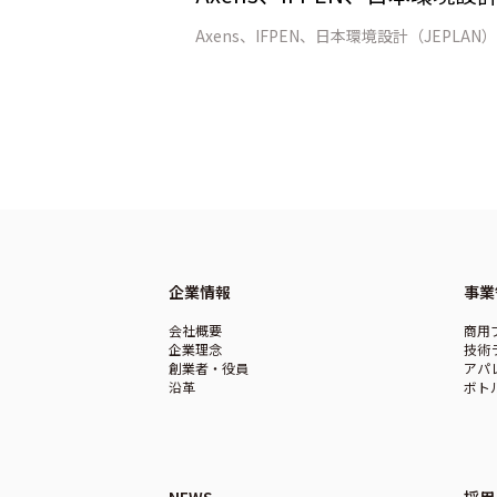
企業情報
事業
会社概要
商用
企業理念
技術
創業者・役員
アパ
沿革
ボト