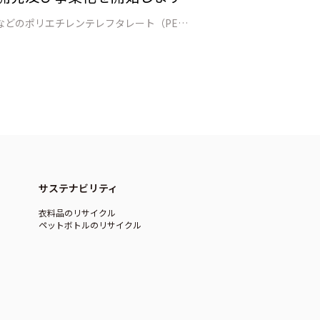
Axens、IFPEN、日本環境設計（JEPLAN）の3社はこのほど、ペットボトルやポリエステル繊維、そしてフィルムなどのポリエチレンテレフタレート（PET）素材でつくられた使用済み製品のリサイクルを実現するモノマーリサイクルという高度な技術について、プロセスの開発、実証、そして商業化を目的とした共同開発及び事業提携契…
サステナビリティ
衣料品のリサイクル
ペットボトルのリサイクル