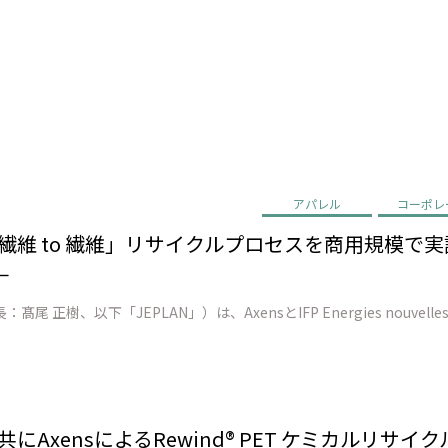
アパレル
コーポレ
EN、「繊維 to 繊維」リサイクルプロセスを商用規模
－
ENと共にAxensによるRewind® PET ケミカル