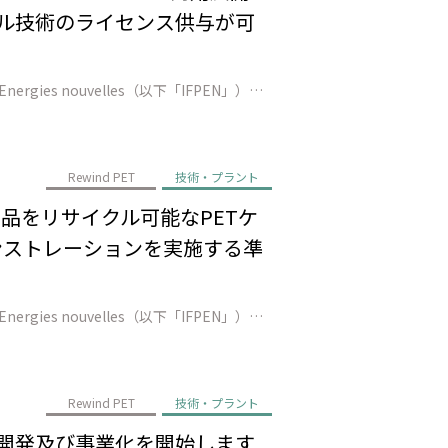
クル技術のライセンス供与が可
株式会社JEPLAN（代表取締役 執行役員社長：髙尾 正樹、以下「JEPLAN」）は、Axens（以下「Axens」）とIFP Energies nouvelles（以下「IFPEN」）と共に、Rewind® PETケミカルリサイクルプロセスについてAxensによる商用展開（技術ライセンス供与）の承認を得たことを発表し…
Rewind PET
技術・プラント
T製品をリサイクル可能なPETケ
モンストレーションを実施する凖
株式会社JEPLAN（代表取締役 執行役員社長：髙尾 正樹、以下「JEPLAN」）は、Axens（以下「Axens」）とIFP Energies nouvelles（以下「IFPEN」）とともに、JEPLANの保有する北九州響灘プラント（福岡県北九州市）を改築・拡張する形で、「Rewind® PET」の凖商用レベルの設…
Rewind PET
技術・プラント
技術開発及び事業化を開始します