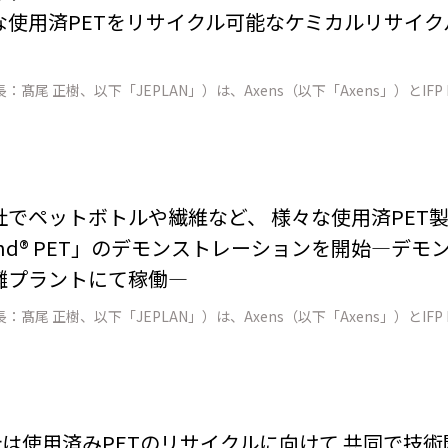
な使用済PETをリサイクル可能なケミカルリサイ
ENの3社でペットボトルや繊維など、 様々な使用済PE
ind® PET」のデモンストレーションを開始―デ
灘プラントにて稼働―
境設計は使用済みPETのリサイクルに向けて 共同で