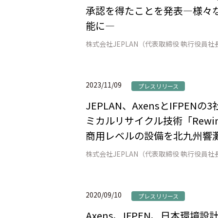
承認を得たことを発表―様々
能に―
2023/11/09
プレスリリース
JEPLAN、AxensとIFP
ミカルリサイクル技術「Rew
商用レベルの設備を北九州響
2020/09/10
プレスリリース
Axens、IFPEN、日本環