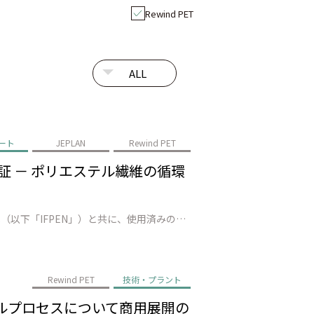
Rewind PET
ート
JEPLAN
Rewind PET
で実証 － ポリエステル繊維の循環
株式会社JEPLAN（代表取締役 執行役員社長：髙尾 正樹、以下「JEPLAN」）は、AxensとIFP Energies nouvelles（以下「IFPEN」）と共に、使用済みの繊維廃棄物数十トンを準商用設備（福岡県北九州市）でリサイクルし、100%廃棄ポリエステルから再生された モノマー*1の製造に成功しました。…
Rewind PET
技術・プラント
リサイクルプロセスについて商用展開の