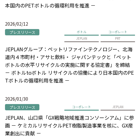
本国内のPETボトルの循環利用を推進 －
2026/02/12
プレスリリース
ボトル
コーポレート
JEPLAN
PRT
JEPLANグループ：ペットリファインテクノロジー、北海
道内４市町村・アサヒ飲料・ ジャパンテックと「ペット
ボトルの水平リサイクルの実施に関する協定書」を締結
－ ボトルtoボトル リサイクルの協働により日本国内のPE
Tボトルの循環利用を推進 －
2026/01/30
プレスリリース
コーポレート
JEPLAN
JEPLAN、山口県「GX戦略地域推進コンソーシアム」に参
画 － ケミカルリサイクルPET樹脂製造事業を核に、GX産
業創出に貢献 －