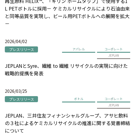
再生原料 HELIX™、「キリン ホームタップ」で使用する1
L PETボトルに採用－ ケミカルリサイクルにより石油由来
と同等品質を実現し、ビール用PETボトルへの展開を拡大
－
2026/04/02
プレスリリース
アパレル
コーポレート
JEPLAN
JEPLANとSyre、繊維 to 繊維 リサイクルの実現に向けた
戦略的提携を発表
2026/03/25
プレスリリース
ボトル
コーポレート
JEPLAN
JEPLAN、三井住友フィナンシャルグループ、アサヒ飲料
の３社によるケミカルリサイクルの推進に関する覚書締結
について