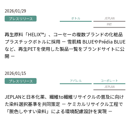
2026/01/29
プレスリリース
ボトル
JEPLAN
PRT
再生原料「HELIX™」、コーセーの複数ブランドの化粧品
プラスチックボトルに採用 － 雪肌精 BLUEやPrédia BLUE
など、再生PETを使用した製品一覧をブランドサイトに公
開 －
2026/01/15
プレスリリース
アパレル
コーポレート
JEPLAN
JEPLANと日本化薬、繊維to繊維リサイクルの普及に向け
た染料選択基準を共同策定 － ケミカルリサイクル工程で
「脱色しやすい染料」による環境配慮設計を実現 －