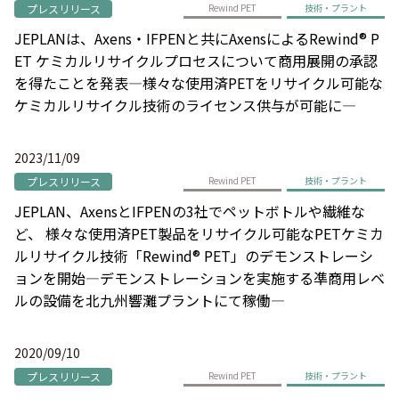
プレスリリース
Rewind PET
技術・プラント
JEPLANは、Axens・IFPENと共にAxensによるRewind® P
ET ケミカルリサイクルプロセスについて商用展開の承認
を得たことを発表―様々な使用済PETをリサイクル可能な
ケミカルリサイクル技術のライセンス供与が可能に―
2023/11/09
プレスリリース
Rewind PET
技術・プラント
JEPLAN、AxensとIFPENの3社でペットボトルや繊維な
ど、 様々な使用済PET製品をリサイクル可能なPETケミカ
ルリサイクル技術「Rewind® PET」のデモンストレーシ
ョンを開始―デモンストレーションを実施する凖商用レベ
ルの設備を北九州響灘プラントにて稼働―
2020/09/10
プレスリリース
Rewind PET
技術・プラント