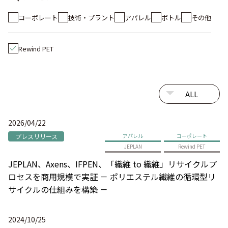
コーポレート
技術・プラント
アパレル
ボトル
その他
Rewind PET
2026/04/22
プレスリリース
アパレル
コーポレート
JEPLAN
Rewind PET
JEPLAN、Axens、IFPEN、「繊維 to 繊維」リサイクルプ
ロセスを商用規模で実証 － ポリエステル繊維の循環型リ
サイクルの仕組みを構築 －
2024/10/25