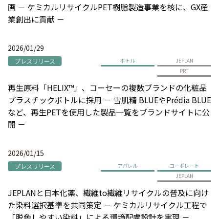
画 － ケミカルリサイクルPET樹脂製造事業を核に、GX産
業創出に貢献 －
2026/01/29
プレスリリース
ボトル
JEPLAN
PRT
再生原料「HELIX™」、コーセーの複数ブランドの化粧品
プラスチックボトルに採用 － 雪肌精 BLUEやPrédia BLUE
など、再生PETを使用した製品一覧をブランドサイトに公
開 －
2026/01/15
プレスリリース
アパレル
コーポレート
JEPLAN
JEPLANと日本化薬、繊維to繊維リサイクルの普及に向け
た染料選択基準を共同策定 － ケミカルリサイクル工程で
「脱色しやすい染料」による環境配慮設計を実現 －