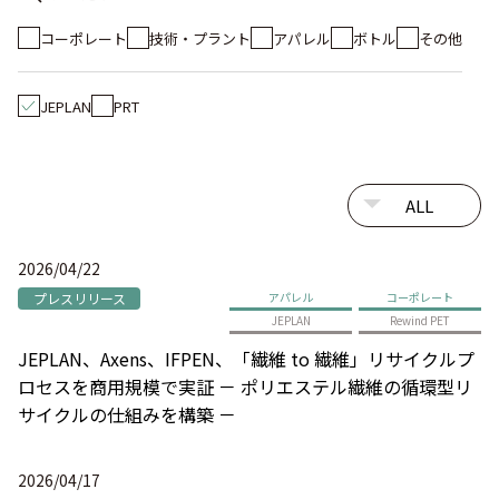
コーポレート
技術・プラント
アパレル
ボトル
その他
JEPLAN
PRT
2026/04/22
プレスリリース
アパレル
コーポレート
JEPLAN
Rewind PET
JEPLAN、Axens、IFPEN、「繊維 to 繊維」リサイクルプ
ロセスを商用規模で実証 － ポリエステル繊維の循環型リ
サイクルの仕組みを構築 －
2026/04/17