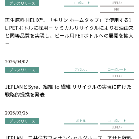
プレスリリース
コーポレート
JEPLAN
PRT
再生原料 HELIX™、「キリン ホームタップ」で使用する1
L PETボトルに採用－ ケミカルリサイクルにより石油由来
と同等品質を実現し、ビール用PETボトルへの展開を拡大
－
2026/04/02
プレスリリース
アパレル
コーポレート
JEPLAN
JEPLANとSyre、繊維 to 繊維 リサイクルの実現に向けた
戦略的提携を発表
2026/03/25
プレスリリース
ボトル
コーポレート
JEPLAN
JEPLAN、三井住友フィナンシャルグループ、アサヒ飲料