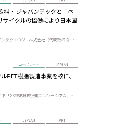
飲料・ ジャパンテックと「ペ
 リサイクルの協働により日本国
株式会社JEPLAN（代表取締役 執行役員社長：髙尾 正樹、以下「JEPLAN」）のグループ会社であるペットリファインテクノロジー株式会社（代表取締役 執行役員社長：伊賀 大悟、以下「ペットリファインテクノロジー」）は、中富良野町（町長：小松田 清）、富良野市（市長：北 猛俊）、南富良野町（町長：髙橋 秀樹）、占冠村（…
コーポレート
JEPLAN
クルPET樹脂製造事業を核に、
株式会社JEPLAN（本社：神奈川県、代表取締役 執行役員社長：髙尾 正樹、以下「JEPLAN」）は、山口県が主導する「GX戦略地域推進コンソーシアム」に会員として参画することをお知らせします。 本コンソーシアムは、国が2026年に創設を予定する「GX戦略地域*1」の指定に向け、山口県内のコンビナートを起点に、脱炭素エ…
ル
JEPLAN
PRT