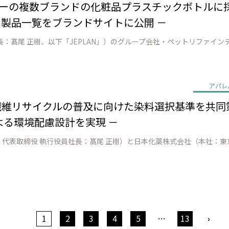
ーの複数ブランドの化粧品プラスチックボトルに採用 － 
た製品一覧をブランドサイトに公開 －
アパレ
to繊維リサイクルの普及に向けた染料選択基準を共同
る環境配慮設計を実現 －
1
2
3
4
5
…
13
›