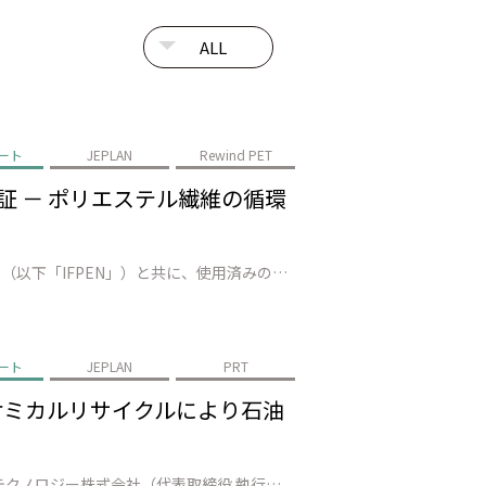
ート
JEPLAN
Rewind PET
で実証 － ポリエステル繊維の循環
株式会社JEPLAN（代表取締役 執行役員社長：髙尾 正樹、以下「JEPLAN」）は、AxensとIFP Energies nouvelles（以下「IFPEN」）と共に、使用済みの繊維廃棄物数十トンを準商用設備（福岡県北九州市）でリサイクルし、100%廃棄ポリエステルから再生された モノマー*1の製造に成功しました。…
ート
JEPLAN
PRT
－ ケミカルリサイクルにより石油
株式会社JEPLAN（代表取締役 執行役員社長：髙尾 正樹、以下「JEPLAN」）のグループ会社・ペットリファインテクノロジー株式会社（代表取締役 執行役員社長：伊賀 大悟、以下「ペットリファインテクノロジー」）が製造・販売する再生原料「HELIX™」は、キリンビール株式会社（代表取締役社長：堀口 英樹、以下「キリンビ…