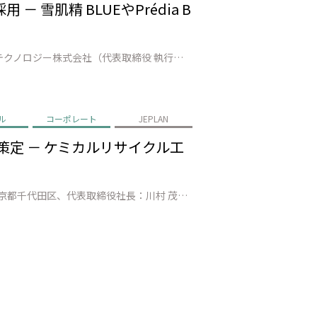
雪肌精 BLUEやPrédia B
株式会社JEPLAN（代表取締役 執行役員社長：髙尾 正樹、以下「JEPLAN」）のグループ会社・ペットリファインテクノロジー株式会社（代表取締役 執行役員社長：伊賀 大悟、以下「ペットリファインテクノロジー」）が製造・販売する再生原料「HELIX™」は、株式会社コーセーホールディングス（代表取締役社長：小林 一俊、以…
ル
コーポレート
JEPLAN
策定 － ケミカルリサイクル工
株式会社JEPLAN（本社：神奈川県川崎市、代表取締役 執行役員社長：髙尾 正樹）と日本化薬株式会社（本社：東京都千代田区、代表取締役社長：川村 茂之）は、繊維 to 繊維のケミカルリサイクル（CR）における主要課題である「脱色工程のコスト高」を解決するため、共同で「CR脱色適合染料」の選択基準を策定しました。これによ…