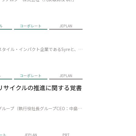
ル
コーポレート
JEPLAN
株式会社JEPLAN（代表取締役 執行役員社長：髙尾 正樹、以下「JEPLAN」）は、スウェーデンに本社を置くテキスタイル・インパクト企業であるSyreと、繊維to繊維リサイクルの実現に向けた戦略的提携を締結（以下、「本提携」）したことを発表します。 本提携を通じて、Syreが有するグローバルな事業構想力・技術統合力と…
ル
コーポレート
JEPLAN
ルリサイクルの推進に関する覚書
株式会社JEPLAN（代表取締役 執行役員社長 髙尾正樹、以下、「JEPLAN」）、株式会社三井住友フィナンシャルグループ（執行役社長グループCEO：中島 達、以下、グループを総称し「SMBCグループ」）、アサヒ飲料株式会社（代表取締役社長:近藤 佳代子、以下「アサヒ飲料」）は、ケミカルリサイクル事業の拡大に向けた協力…
ート
JEPLAN
PRT