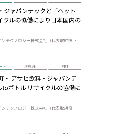
料・ジャパンテックと「ペット
サイクルの協働により日本国内の
株式会社JEPLAN（代表取締役 執行役員社長：髙尾 正樹、以下「JEPLAN」）のグループ会社であるペットリファインテクノロジー株式会社（代表取締役 執行役員社長：伊賀 大悟、以下「ペットリファインテクノロジー」）は、美唄市（市長：桜井 恒）、アサヒ飲料株式会社（代表取締役社長：米女 太一、以下「アサヒ飲料」）、ジャ…
ート
JEPLAN
PRT
町・ アサヒ飲料・ジャパンテ
toボトル リサイクルの協働に
株式会社JEPLAN（代表取締役 執行役員社長：髙尾 正樹、以下「JEPLAN」）のグループ会社であるペットリファインテクノロジー株式会社（代表取締役 執行役員社長：伊賀 大悟、以下「ペットリファインテクノロジー」）は、登別市（市長：小笠原 春一）、白老町（町長：大塩 英男）、アサヒ飲料株式会社（代表取締役社長：米女 …
ート
JEPLAN
PRT