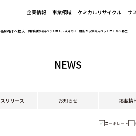
企業情報
事業領域
ケミカルリサイクル
サ
用途PETへ拡大
―国内初飲料用ペットボトル以外のPET樹脂から飲料用ペットボトルへ再生―
NEWS
レスリリース
お知らせ
掲載情
コーポレート