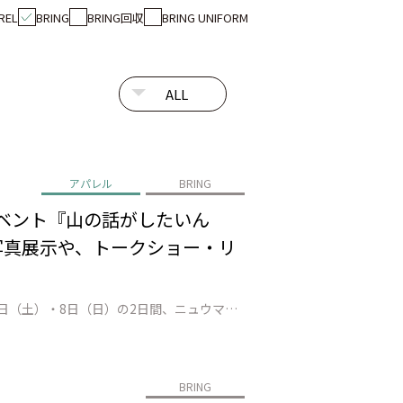
REL
BRING
BRING回収
BRING UNIFORM
アパレル
BRING
イベント『山の話がしたいん
の写真展示や、トークショー・リ
株式会社JEPLAN（代表取締役 執行役員社長：髙尾 正樹、以下「JEPLAN」）が運営するBRING™は、2026年3月7日（土）・8日（日）の2日間、ニュウマン高輪店にて、”登山女子”として活躍する人気インフルエンサーのMihoさんとAYANENさんを臨時店長に迎え、トークショーやリペアカフェを通じて、山の魅力や楽…
BRING