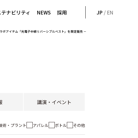
ステナビリティ
NEWS
採用
JP
/ EN
用したコラボアイテム「光電子中綿リバーシブルベスト」を限定販売 －
報
講演・イベント
技術・プラント
アパレル
ボトル
その他