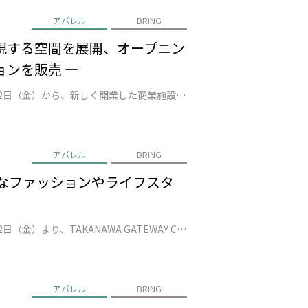
アパレル
BRING
体現する空間を展開、オープニン
ョンを販売 ―
株式会社JEPLAN（代表取締役 執行役員社長：髙尾 正樹、以下「JEPLAN」）が運営するBRING™は、2025年9月12日（金）から、新しく開業した商業施設 ニュウマン高輪 North 4Fに、期間限定店舗（以下「本店舗」）をオープンしました。 BRING™は繊維から生まれた再生ポリエステル「BRING Mate…
アパレル
BRING
ブルなファッションやライフスタ
株式会社JEPLAN（代表取締役 執行役員社長：髙尾 正樹、以下「JEPLAN」）が運営するBRING™は、2025年9月12日（金）より、TAKANAWA GATEWAY CITYに新しく開業する商業施設「ニュウマン高輪」に、期間限定店舗（以下「本店舗」）をオープンすることをお知らせします。 このたび、BRINGは循…
アパレル
BRING