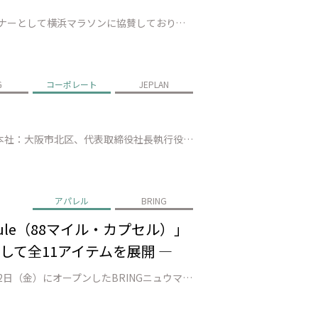
株式会社JEPLAN（代表取締役 執行役員社長：髙尾 正樹、以下「JEPLAN」）は、2022年よりオフィシャルパートナーとして横浜マラソンに協賛しており、今年で４年目を迎えます。2025年10月26日（日）に開催される「横浜マラソン2025」（以下「本大会」）では、フルマラソン化10周年を記念し、プーマジャパン株式会…
G
コーポレート
JEPLAN
株式会社JEPLAN（本社：神奈川県川崎市、代表取締役執行役員社長：髙尾 正樹）と帝人フロンティア株式会社（本社：大阪市北区、代表取締役社長執行役員：平田 恭成）は、衣料品の資源循環に関する新たな取り組みの検討を開始します。 今後検討する取り組みは、両社がそれぞれ有する使用済み衣料品の回収ネットワークを連携させ、回収し…
アパレル
BRING
ule（88マイル・カプセル）」
して全11アイテムを展開 ―
株式会社JEPLAN（代表取締役 執行役員社長：髙尾 正樹、以下「JEPLAN」）が運営するBRING™は、2025年9月12日（金）にオープンしたBRINGニュウマン高輪店（以下「本店舗」）のオープン企画第一弾として、公開40周年を迎える映画『バック・トゥ・ザ・フューチャー』を記念して「88MPH Capsule（8…