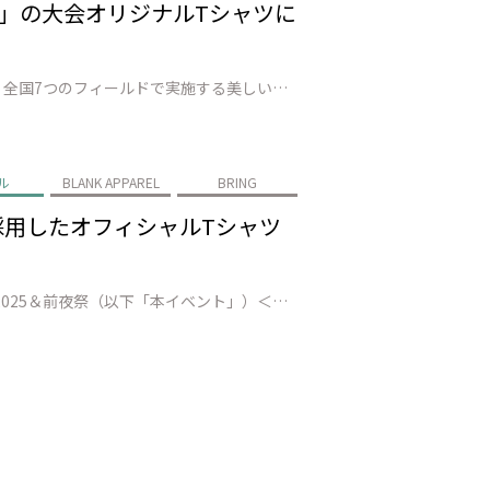
 2025」の大会オリジナルTシャツに
株式会社JEPLAN（代表取締役 執行役員社長：髙尾 正樹、以下「JEPLAN」）が運営するBRING™は、昨年に続き、全国7つのフィールドで実施する美しい自然の中を駆け抜けるトレイルランニングシリーズ「OSJ TRAIL RUNNING SERIES 2025（以下「本大会」）」に協力をして、100%繊維由来の再生ポ…
ル
BLANK APPAREL
BRING
ク」を採用したオフィシャルTシャツ
株式会社JEPLAN（代表取締役 執行役員社長：髙尾 正樹、以下「JEPLAN」）が運営するBRING™は、HY SKY Fes 2025＆前夜祭（以下「本イベント」）＜会期：2025年3月14日（金）～16日（日）／会場：沖縄県総合運動公園 多目的広場＞に協力をして、「BRING Beeマーク」を採用したオフィシャル…