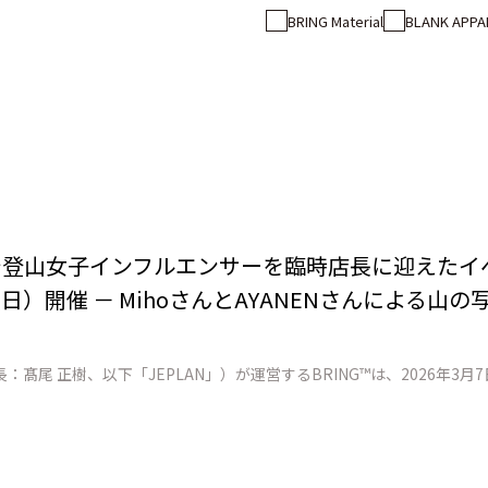
BRING Material
BLANK APPA
店で登山女子インフルエンサーを臨時店長に迎えた
日）開催 － MihoさんとAYANENさんによる山