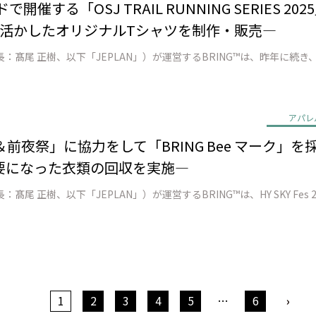
開催する「OSJ TRAIL RUNNING SERIES
を活かしたオリジナルTシャツを制作・販売―
アパレ
s 2025＆前夜祭」に協力をして「BRING Bee マー
要になった衣類の回収を実施―
1
2
3
4
5
…
6
›