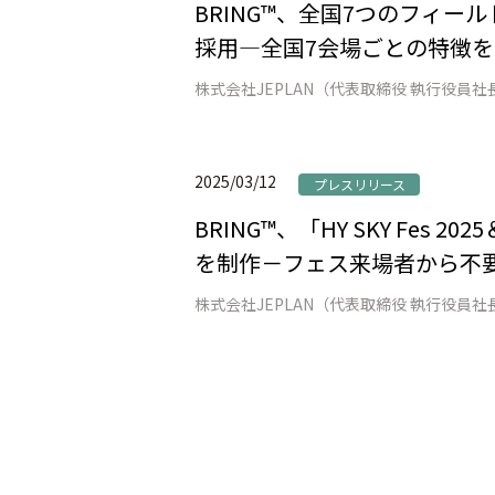
BRING™、全国7つのフィールドで
採用―全国7会場ごとの特徴
2025/03/12
プレスリリース
BRING™、「HY SKY Fe
を制作－フェス来場者から不