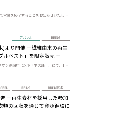
株式会社JEPLANが運営するBRING™の直営店「BRING CIRCULAR TAKAO」は、2026年3月31日（火）をもちまして営業を終了することをお知らせいたします。これまで多くのお客様にご来店いただき、心より感謝申し上げます。 今後もBRINGは、循環型社会の実現を目指し、活動を継続してまいります。持続可能…
アパレル
BRING
0日(木)より開催 －繊維由来の再生
シブルベスト」を限定販売 －
株式会社JEPLAN（代表取締役 執行役員社長：髙尾 正樹、以下「JEPLAN」）が運営するBRING™は、BRINGニュウマン高輪店（以下「本店舗」）にて、1981年創立のアメリカ発ブランド「WILD THINGS（ワイルドシングス）」のPOP UP STOREを、2025年10月30日（木）より開催いたします。 同…
PAREL
BRING
BRING回収
を推進 －再生素材を採用した参加
衣類の回収を通じて資源循環に