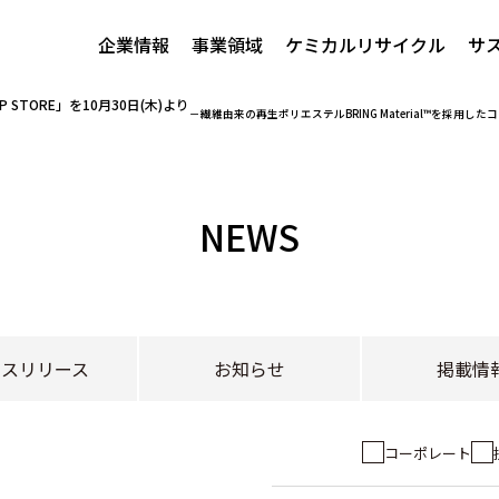
企業情報
事業領域
ケミカルリサイクル
サ
UP STORE」を10月30日(木)より
－繊維由来の再生ポリエステルBRING Material™を採
NEWS
レスリリース
お知らせ
掲載情
コーポレート