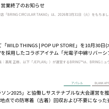
AO」 営業終了のお知らせ
ILD THINGS | POP UP STORE」を10月3
erial™を採用したコラボアイテム「光電子中綿リバー
アパレル
BLANK AP
横浜マラソン2025」と協働しサステナブルな大会運営
ト地点での防寒着（古着）回収および不要になった