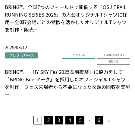
BRING™、全国7つのフィールドで開催する「OSJ TRAIL
RUNNING SERIES 2025」の大会オリジナルTシャツに採
用―全国7会場ごとの特徴を活かしたオリジナルTシャツ
を制作・販売―
2025/03/12
プレスリリース
アパレル
BLANK APPAREL
BRING
BRING™、「HY SKY Fes 2025＆前夜祭」に協力をして
「BRING Bee マーク」を採用したオフィシャルTシャツ
を制作－フェス来場者から不要になった衣類の回収を実施
―
1
2
3
4
5
…
6
›