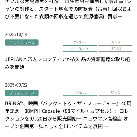
ナブルな大会運営を推進 －再生素材を採用した参加賞Tシ
ャツの制作と、スタート地点での防寒着（古着）回収およ
び不要になった衣類の回収を通じて資源循環に貢献－
2025/10/14
プレスリリース
アパレル
BRING
コーポレート
JEPLAN
JEPLANと帝人フロンティアが衣料品の資源循環の取り組
みを開始
2025/09/22
プレスリリース
アパレル
BRING
BRING™、映画『バック・トゥ・ザ・フューチャー』40周
年記念「88MPH Capsule（88マイル・カプセル）」コレ
クションを9月20日から販売開始― ニュウマン高輪店 オ
ープン企画第一弾として全11アイテムを展開 ―