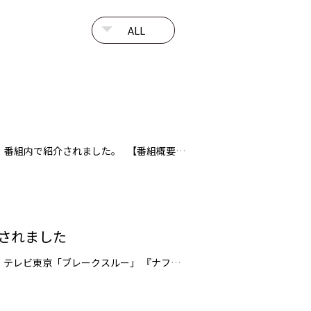
山口県が推進する「GX戦略地域」に進出を目指す企業として、JEPLANグループの取り組みが山口放送に取材され、番組内で紹介されました。 【番組概要】 番組情報：山口放送「kry news every.」（山口県ローカルニュース） 放送日時：2026年7月2日（木）18:15～ 特集テーマ：【GX戦略地域】…
されました
テレビ東京「ブレークスルー」で、当社独自PETケミカルリサイクル技術について紹介されました。 【番組概要】 テレビ東京「ブレークスルー」 『ナフサ不足に挑むリサイクル技術 プラごみを何度でもリサイクル』 https://www.tv-tokyo.co.jp/broad_tvtokyo/program/de…