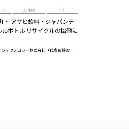
ート
JEPLAN
PRT
町・ アサヒ飲料・ジャパンテ
toボトル リサイクルの協働に
株式会社JEPLAN（代表取締役 執行役員社長：髙尾 正樹、以下「JEPLAN」）のグループ会社であるペットリファインテクノロジー株式会社（代表取締役 執行役員社長：伊賀 大悟、以下「ペットリファインテクノロジー」）は、登別市（市長：小笠原 春一）、白老町（町長：大塩 英男）、アサヒ飲料株式会社（代表取締役社長：米女 …