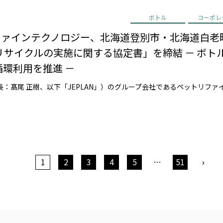
ボトル
コーポレ
リファインテクノロジー、北海道登別市・北海道白老
サイクルの実施に関する協定書」を締結 － ボトル
循環利用を推進 －
1
2
3
4
5
…
51
›