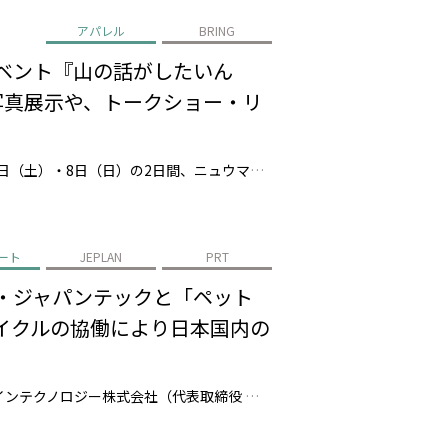
アパレル
BRING
イベント『山の話がしたいん
の写真展示や、トークショー・リ
株式会社JEPLAN（代表取締役 執行役員社長：髙尾 正樹、以下「JEPLAN」）が運営するBRING™は、2026年3月7日（土）・8日（日）の2日間、ニュウマン高輪店にて、”登山女子”として活躍する人気インフルエンサーのMihoさんとAYANENさんを臨時店長に迎え、トークショーやリペアカフェを通じて、山の魅力や楽…
ート
JEPLAN
PRT
料・ジャパンテックと「ペット
サイクルの協働により日本国内の
株式会社JEPLAN（代表取締役 執行役員社長：髙尾 正樹、以下「JEPLAN」）のグループ会社であるペットリファインテクノロジー株式会社（代表取締役 執行役員社長：伊賀 大悟、以下「ペットリファインテクノロジー」）は、美唄市（市長：桜井 恒）、アサヒ飲料株式会社（代表取締役社長：米女 太一、以下「アサヒ飲料」）、ジャ…