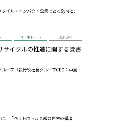
株式会社JEPLAN（代表取締役 執行役員社長：髙尾 正樹、以下「JEPLAN」）は、スウェーデンに本社を置くテキスタイル・インパクト企業であるSyreと、繊維to繊維リサイクルの実現に向けた戦略的提携を締結（以下、「本提携」）したことを発表します。 本提携を通じて、Syreが有するグローバルな事業構想力・技術統合力と…
ル
コーポレート
JEPLAN
ルリサイクルの推進に関する覚書
株式会社JEPLAN（代表取締役 執行役員社長 髙尾正樹、以下、「JEPLAN」）、株式会社三井住友フィナンシャルグループ（執行役社長グループCEO：中島 達、以下、グループを総称し「SMBCグループ」）、アサヒ飲料株式会社（代表取締役社長:近藤 佳代子、以下「アサヒ飲料」）は、ケミカルリサイクル事業の拡大に向けた協力…
Esquire Japan（エスクァイア・ジャパン）にて、JEPLANおよびBRING™ の取り組みが紹介されました。 本記事では、「ペットボトルと服の再生の循環——What Are We Re-Fashioning?」をテーマに、JEPLAN／BRINGの取り組みを取材いただきました。 PETケミカルリサイクル工場で…