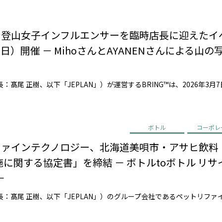
店で登山女子インフルエンサーを臨時店長に迎えた
日）開催 － MihoさんとAYANENさんによる山
ボトル
コーポレ
リファインテクノロジー、北海道美唄市・アサヒ飲
に関する協定書」を締結 － ボトルtoボトル リ
－