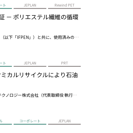
ート
JEPLAN
Rewind PET
で実証 － ポリエステル繊維の循環
株式会社JEPLAN（代表取締役 執行役員社長：髙尾 正樹、以下「JEPLAN」）は、AxensとIFP Energies nouvelles（以下「IFPEN」）と共に、使用済みの繊維廃棄物数十トンを準商用設備（福岡県北九州市）でリサイクルし、100%廃棄ポリエステルから再生された モノマー*1の製造に成功しました。…
ート
JEPLAN
PRT
－ ケミカルリサイクルにより石油
株式会社JEPLAN（代表取締役 執行役員社長：髙尾 正樹、以下「JEPLAN」）のグループ会社・ペットリファインテクノロジー株式会社（代表取締役 執行役員社長：伊賀 大悟、以下「ペットリファインテクノロジー」）が製造・販売する再生原料「HELIX™」は、キリンビール株式会社（代表取締役社長：堀口 英樹、以下「キリンビ…
ル
コーポレート
JEPLAN