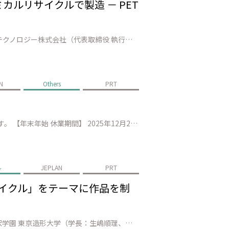
ミカルリサイクルで製造 － PET
株式会社JEPLAN（代表取締役 執行役員社長：髙尾 正樹、以下「JEPLAN」）とグループ会社・ペットリファインテクノロジー株式会社（代表取締役 執行役員社長：伊賀 大悟、以下「ペットリファインテクノロジー」）、アサヒ飲料株式会社（社長：米女 太一、以下「アサヒ飲料」）の3社は、循環型社会の実現に向けて、石油由来原料…
N
Others
PRT
平素は格別のご高配を賜り、厚くお礼申し上げます。 弊社では、下記の期間を年末年始の休業とさせていただきます。 【年末年始 休業期間】 2025年12月27日（土）より2026年1月4日（日）まで 上記期間中にお送りいただきましたお問い合わせにつきましては、2026年1月5日（月）より順次対応させていただきます。 ご不便…
ル
JEPLAN
PRT
サイクル」をテーマに作品を制
株式会社JEPLAN（代表取締役 執行役員社長：髙尾 正樹、以下「JEPLAN」）が運営するBRING™は、学校法人桑沢学園 東京造形大学（学長：生嶋順理、以下「東京造形大学」）細谷誠ゼミナールと連携し、社会連携事業の一環として、「PETボトルのケミカルリサイクル」をテーマに、映像作品や絵本、インスタレーションなどの様…