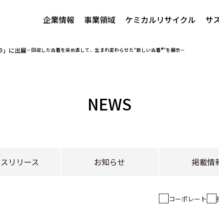
企業情報
事業領域
ケミカルリサイクル
サ
クミラ」に出展
－回収した古着を染め直して、生まれ変わらせた“新しい古着®”を展示－
NEWS
レスリリース
お知らせ
掲載情
コーポレート