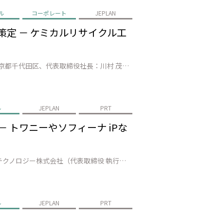
ル
コーポレート
JEPLAN
策定 － ケミカルリサイクル工
株式会社JEPLAN（本社：神奈川県川崎市、代表取締役 執行役員社長：髙尾 正樹）と日本化薬株式会社（本社：東京都千代田区、代表取締役社長：川村 茂之）は、繊維 to 繊維のケミカルリサイクル（CR）における主要課題である「脱色工程のコスト高」を解決するため、共同で「CR脱色適合染料」の選択基準を策定しました。これによ…
ル
JEPLAN
PRT
 トワニーやソフィーナ iPな
株式会社JEPLAN（代表取締役 執行役員社長：髙尾 正樹、以下「JEPLAN」）のグループ会社・ペットリファインテクノロジー株式会社（代表取締役 執行役員社長：伊賀 大悟、以下「ペットリファインテクノロジー」）が製造・販売する再生原料「HELIX™」は、花王株式会社（代表取締役 社長執行役員：長谷部 佳宏、以下「花王…
ル
JEPLAN
PRT