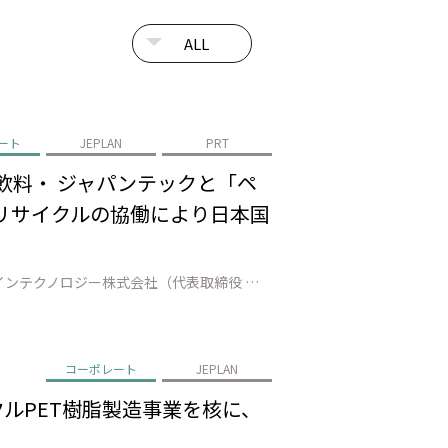
ート
JEPLAN
PRT
飲料・ ジャパンテックと「ペ
 リサイクルの協働により日本国
株式会社JEPLAN（代表取締役 執行役員社長：髙尾 正樹、以下「JEPLAN」）のグループ会社であるペットリファインテクノロジー株式会社（代表取締役 執行役員社長：伊賀 大悟、以下「ペットリファインテクノロジー」）は、中富良野町（町長：小松田 清）、富良野市（市長：北 猛俊）、南富良野町（町長：髙橋 秀樹）、占冠村（…
コーポレート
JEPLAN
クルPET樹脂製造事業を核に、