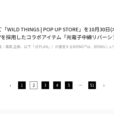
ILD THINGS | POP UP STORE」を10月3
erial™を採用したコラボアイテム「光電子中綿リバー
‹
1
2
3
4
5
…
51
›