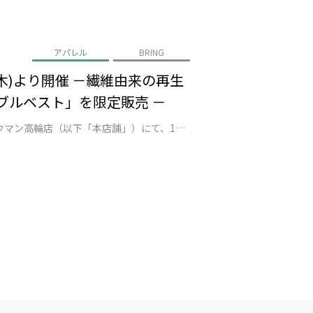
アパレル
BRING
0日(木)より開催 －繊維由来の再生
シブルベスト」を限定販売 －
株式会社JEPLAN（代表取締役 執行役員社長：髙尾 正樹、以下「JEPLAN」）が運営するBRING™は、BRINGニュウマン高輪店（以下「本店舗」）にて、1981年創立のアメリカ発ブランド「WILD THINGS（ワイルドシングス）」のPOP UP STOREを、2025年10月30日（木）より開催いたします。 同…