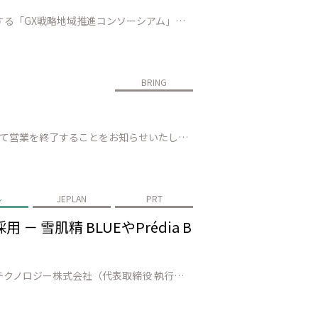
株式会社JEPLAN（本社：神奈川県、代表取締役 執行役員社長：髙尾 正樹、以下「JEPLAN」）は、山口県が主導する「GX戦略地域推進コンソーシアム」に会員として参画することをお知らせします。 本コンソーシアムは、国が2026年に創設を予定する「GX戦略地域*1」の指定に向け、山口県内のコンビナートを起点に、脱炭素エ…
BRING
株式会社JEPLANが運営するBRING™の直営店「BRING CIRCULAR TAKAO」は、2026年3月31日（火）をもちまして営業を終了することをお知らせいたします。これまで多くのお客様にご来店いただき、心より感謝申し上げます。 今後もBRINGは、循環型社会の実現を目指し、活動を継続してまいります。持続可能…
ル
JEPLAN
PRT
雪肌精 BLUEやPrédia B
株式会社JEPLAN（代表取締役 執行役員社長：髙尾 正樹、以下「JEPLAN」）のグループ会社・ペットリファインテクノロジー株式会社（代表取締役 執行役員社長：伊賀 大悟、以下「ペットリファインテクノロジー」）が製造・販売する再生原料「HELIX™」は、株式会社コーセーホールディングス（代表取締役社長：小林 一俊、以…