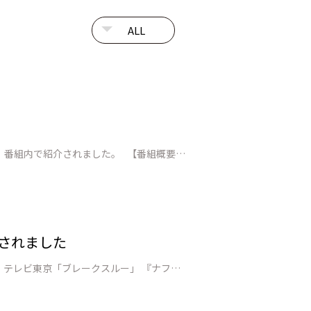
山口県が推進する「GX戦略地域」に進出を目指す企業として、JEPLANグループの取り組みが山口放送に取材され、番組内で紹介されました。 【番組概要】 番組情報：山口放送「kry news every.」（山口県ローカルニュース） 放送日時：2026年7月2日（木）18:15～ 特集テーマ：【GX戦略地域】…
されました
テレビ東京「ブレークスルー」で、当社独自PETケミカルリサイクル技術について紹介されました。 【番組概要】 テレビ東京「ブレークスルー」 『ナフサ不足に挑むリサイクル技術 プラごみを何度でもリサイクル』 https://www.tv-tokyo.co.jp/broad_tvtokyo/program/de…