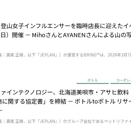
店で登山女子インフルエンサーを臨時店長に迎えた
日）開催 － MihoさんとAYANENさんによる山
ボトル
コーポレ
リファインテクノロジー、北海道美唄市・アサヒ飲
に関する協定書」を締結 － ボトルtoボトル リ
－