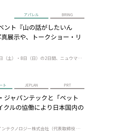
アパレル
BRING
イベント『山の話がしたいん
の写真展示や、トークショー・リ
株式会社JEPLAN（代表取締役 執行役員社長：髙尾 正樹、以下「JEPLAN」）が運営するBRING™は、2026年3月7日（土）・8日（日）の2日間、ニュウマン高輪店にて、”登山女子”として活躍する人気インフルエンサーのMihoさんとAYANENさんを臨時店長に迎え、トークショーやリペアカフェを通じて、山の魅力や楽…
ート
JEPLAN
PRT
料・ジャパンテックと「ペット
サイクルの協働により日本国内の
株式会社JEPLAN（代表取締役 執行役員社長：髙尾 正樹、以下「JEPLAN」）のグループ会社であるペットリファインテクノロジー株式会社（代表取締役 執行役員社長：伊賀 大悟、以下「ペットリファインテクノロジー」）は、美唄市（市長：桜井 恒）、アサヒ飲料株式会社（代表取締役社長：米女 太一、以下「アサヒ飲料」）、ジャ…