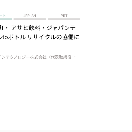
ート
JEPLAN
PRT
町・ アサヒ飲料・ジャパンテ
toボトル リサイクルの協働に
株式会社JEPLAN（代表取締役 執行役員社長：髙尾 正樹、以下「JEPLAN」）のグループ会社であるペットリファインテクノロジー株式会社（代表取締役 執行役員社長：伊賀 大悟、以下「ペットリファインテクノロジー」）は、登別市（市長：小笠原 春一）、白老町（町長：大塩 英男）、アサヒ飲料株式会社（代表取締役社長：米女 …