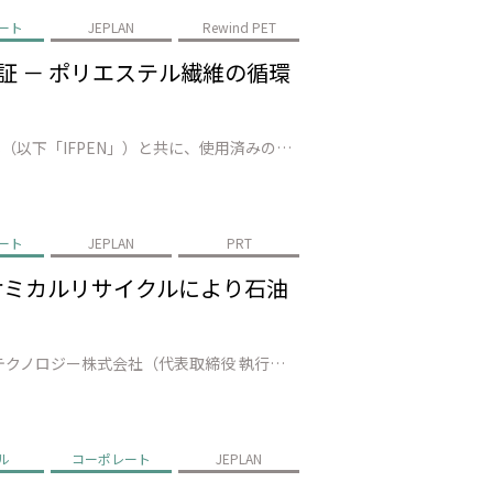
ート
JEPLAN
Rewind PET
で実証 － ポリエステル繊維の循環
株式会社JEPLAN（代表取締役 執行役員社長：髙尾 正樹、以下「JEPLAN」）は、AxensとIFP Energies nouvelles（以下「IFPEN」）と共に、使用済みの繊維廃棄物数十トンを準商用設備（福岡県北九州市）でリサイクルし、100%廃棄ポリエステルから再生された モノマー*1の製造に成功しました。…
ート
JEPLAN
PRT
－ ケミカルリサイクルにより石油
株式会社JEPLAN（代表取締役 執行役員社長：髙尾 正樹、以下「JEPLAN」）のグループ会社・ペットリファインテクノロジー株式会社（代表取締役 執行役員社長：伊賀 大悟、以下「ペットリファインテクノロジー」）が製造・販売する再生原料「HELIX™」は、キリンビール株式会社（代表取締役社長：堀口 英樹、以下「キリンビ…
ル
コーポレート
JEPLAN