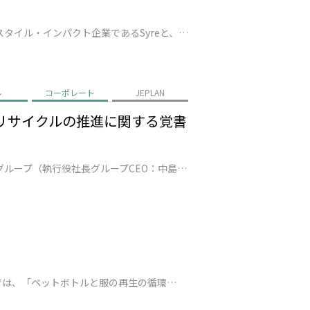
株式会社JEPLAN（代表取締役 執行役員社長：髙尾 正樹、以下「JEPLAN」）は、スウェーデンに本社を置くテキスタイル・インパクト企業であるSyreと、繊維to繊維リサイクルの実現に向けた戦略的提携を締結（以下、「本提携」）したことを発表します。 本提携を通じて、Syreが有するグローバルな事業構想力・技術統合力と…
ル
コーポレート
JEPLAN
ルリサイクルの推進に関する覚書
株式会社JEPLAN（代表取締役 執行役員社長 髙尾正樹、以下、「JEPLAN」）、株式会社三井住友フィナンシャルグループ（執行役社長グループCEO：中島 達、以下、グループを総称し「SMBCグループ」）、アサヒ飲料株式会社（代表取締役社長:近藤 佳代子、以下「アサヒ飲料」）は、ケミカルリサイクル事業の拡大に向けた協力…
Esquire Japan（エスクァイア・ジャパン）にて、JEPLANおよびBRING™ の取り組みが紹介されました。 本記事では、「ペットボトルと服の再生の循環——What Are We Re-Fashioning?」をテーマに、JEPLAN／BRINGの取り組みを取材いただきました。 PETケミカルリサイクル工場で…