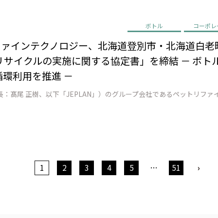
ボトル
コーポレ
リファインテクノロジー、北海道登別市・北海道白老
サイクルの実施に関する協定書」を締結 － ボトル
循環利用を推進 －
1
2
3
4
5
…
51
›