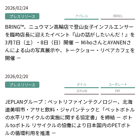
2026/02/24
プレスリリース
アパレル
BRING
BRING™、ニュウマン高輪店で登山女子インフルエンサー
を臨時店長に迎えたイベント『山の話がしたいんだ！』を
3月7日（土）・8日（日）開催 － MihoさんとAYANENさ
んによる山の写真展示や、トークショー・リペアカフェを
開催 －
2026/02/20
プレスリリース
ボトル
コーポレート
JEPLAN
PRT
JEPLANグループ：ペットリファインテクノロジー、北海
道美唄市・アサヒ飲料・ジャパンテックと「ペットボトル
の水平リサイクルの実施に関する協定書」を締結 － ボト
ルtoボトル リサイクルの協働により日本国内のPETボト
ルの循環利用を推進 －