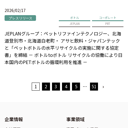
2026/02/17
プレスリリース
ボトル
コーポレート
JEPLAN
PRT
JEPLANグループ：ペットリファインテクノロジー、北海
道登別市・北海道白老町・ アサヒ飲料・ジャパンテック
と「ペットボトルの水平リサイクルの実施に関する協定
書」を締結 － ボトルtoボトル リサイクルの協働により日
本国内のPETボトルの循環利用を推進 －
1
2
3
4
5
…
51
›
企業情報
事業領域