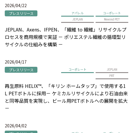
2026/04/22
プレスリリース
アパレル
コーポレート
JEPLAN
Rewind PET
JEPLAN、Axens、IFPEN、「繊維 to 繊維」リサイクルプ
ロセスを商用規模で実証 － ポリエステル繊維の循環型リ
サイクルの仕組みを構築 －
2026/04/17
プレスリリース
コーポレート
JEPLAN
PRT
再生原料 HELIX™、「キリン ホームタップ」で使用する1
L PETボトルに採用－ ケミカルリサイクルにより石油由来
と同等品質を実現し、ビール用PETボトルへの展開を拡大
－
2026/04/02