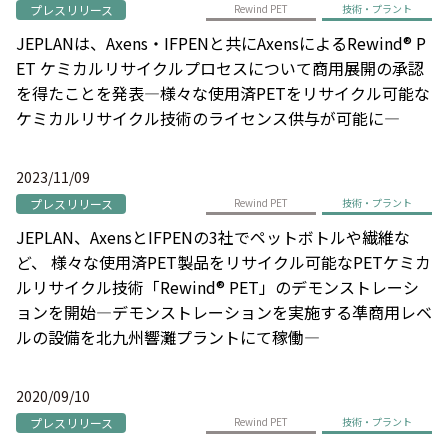
プレスリリース
Rewind PET
技術・プラント
JEPLANは、Axens・IFPENと共にAxensによるRewind® P
ET ケミカルリサイクルプロセスについて商用展開の承認
を得たことを発表―様々な使用済PETをリサイクル可能な
ケミカルリサイクル技術のライセンス供与が可能に―
2023/11/09
プレスリリース
Rewind PET
技術・プラント
JEPLAN、AxensとIFPENの3社でペットボトルや繊維な
ど、 様々な使用済PET製品をリサイクル可能なPETケミカ
ルリサイクル技術「Rewind® PET」のデモンストレーシ
ョンを開始―デモンストレーションを実施する凖商用レベ
ルの設備を北九州響灘プラントにて稼働―
2020/09/10
プレスリリース
Rewind PET
技術・プラント