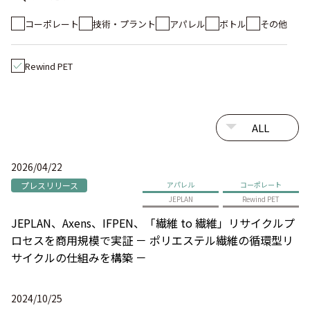
コーポレート
技術・プラント
アパレル
ボトル
その他
Rewind PET
2026/04/22
プレスリリース
アパレル
コーポレート
JEPLAN
Rewind PET
JEPLAN、Axens、IFPEN、「繊維 to 繊維」リサイクルプ
ロセスを商用規模で実証 － ポリエステル繊維の循環型リ
サイクルの仕組みを構築 －
2024/10/25