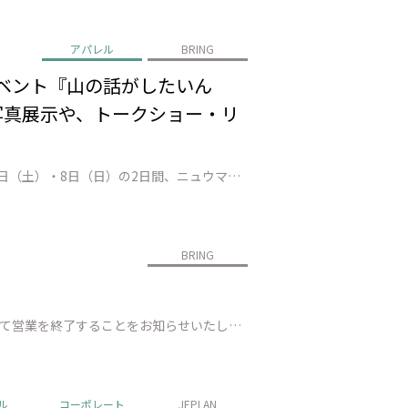
アパレル
BRING
イベント『山の話がしたいん
の写真展示や、トークショー・リ
株式会社JEPLAN（代表取締役 執行役員社長：髙尾 正樹、以下「JEPLAN」）が運営するBRING™は、2026年3月7日（土）・8日（日）の2日間、ニュウマン高輪店にて、”登山女子”として活躍する人気インフルエンサーのMihoさんとAYANENさんを臨時店長に迎え、トークショーやリペアカフェを通じて、山の魅力や楽…
BRING
株式会社JEPLANが運営するBRING™の直営店「BRING CIRCULAR TAKAO」は、2026年3月31日（火）をもちまして営業を終了することをお知らせいたします。これまで多くのお客様にご来店いただき、心より感謝申し上げます。 今後もBRINGは、循環型社会の実現を目指し、活動を継続してまいります。持続可能…
ル
コーポレート
JEPLAN