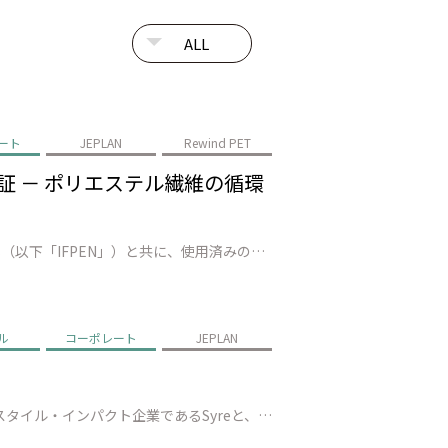
ート
JEPLAN
Rewind PET
で実証 － ポリエステル繊維の循環
株式会社JEPLAN（代表取締役 執行役員社長：髙尾 正樹、以下「JEPLAN」）は、AxensとIFP Energies nouvelles（以下「IFPEN」）と共に、使用済みの繊維廃棄物数十トンを準商用設備（福岡県北九州市）でリサイクルし、100%廃棄ポリエステルから再生された モノマー*1の製造に成功しました。…
ル
コーポレート
JEPLAN
株式会社JEPLAN（代表取締役 執行役員社長：髙尾 正樹、以下「JEPLAN」）は、スウェーデンに本社を置くテキスタイル・インパクト企業であるSyreと、繊維to繊維リサイクルの実現に向けた戦略的提携を締結（以下、「本提携」）したことを発表します。 本提携を通じて、Syreが有するグローバルな事業構想力・技術統合力と…