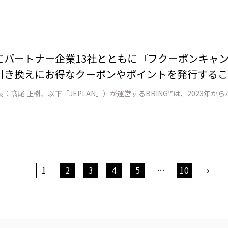
月間にパートナー企業13社とともに『フクーポンキャ
引き換えにお得なクーポンやポイントを発行するこ
1
2
3
4
5
…
10
›