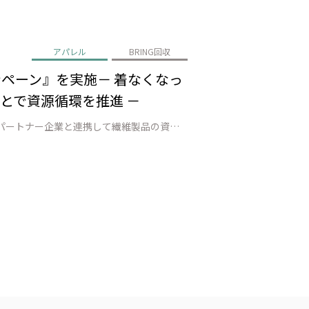
アパレル
BRING回収
ンペーン』を実施－ 着なくなっ
とで資源循環を推進 －
株式会社JEPLAN（代表取締役 執行役員社長：髙尾 正樹、以下「JEPLAN」）が運営するBRING™は、2023年からパートナー企業と連携して繊維製品の資源循環を促進する『フクーポンキャンペーン』（以下「本キャンペーン」）を実施しています。3年目となる今年は、2025年10月1日（水）～10月31日（金）の期間中に…