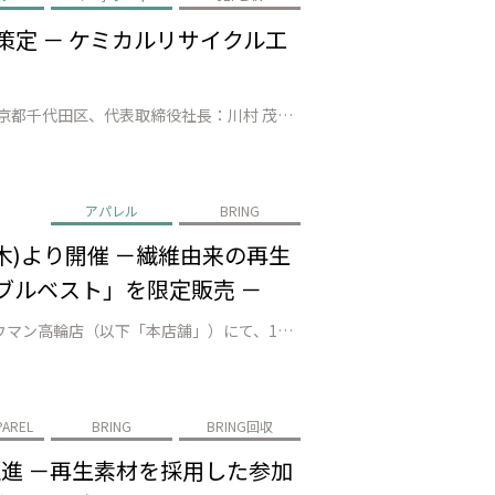
策定 － ケミカルリサイクル工
株式会社JEPLAN（本社：神奈川県川崎市、代表取締役 執行役員社長：髙尾 正樹）と日本化薬株式会社（本社：東京都千代田区、代表取締役社長：川村 茂之）は、繊維 to 繊維のケミカルリサイクル（CR）における主要課題である「脱色工程のコスト高」を解決するため、共同で「CR脱色適合染料」の選択基準を策定しました。これによ…
アパレル
BRING
0日(木)より開催 －繊維由来の再生
シブルベスト」を限定販売 －
株式会社JEPLAN（代表取締役 執行役員社長：髙尾 正樹、以下「JEPLAN」）が運営するBRING™は、BRINGニュウマン高輪店（以下「本店舗」）にて、1981年創立のアメリカ発ブランド「WILD THINGS（ワイルドシングス）」のPOP UP STOREを、2025年10月30日（木）より開催いたします。 同…
PAREL
BRING
BRING回収
を推進 －再生素材を採用した参加