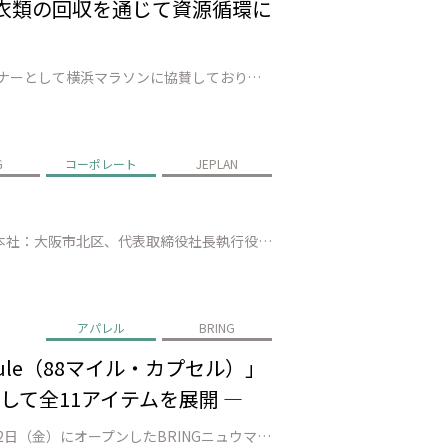
衣類の回収を通じて資源循環に
株式会社JEPLAN（代表取締役 執行役員社長：髙尾 正樹、以下「JEPLAN」）は、2022年よりオフィシャルパートナーとして横浜マラソンに協賛しており、今年で４年目を迎えます。2025年10月26日（日）に開催される「横浜マラソン2025」（以下「本大会」）では、フルマラソン化10周年を記念し、プーマジャパン株式会…
G
コーポレート
JEPLAN
株式会社JEPLAN（本社：神奈川県川崎市、代表取締役執行役員社長：髙尾 正樹）と帝人フロンティア株式会社（本社：大阪市北区、代表取締役社長執行役員：平田 恭成）は、衣料品の資源循環に関する新たな取り組みの検討を開始します。 今後検討する取り組みは、両社がそれぞれ有する使用済み衣料品の回収ネットワークを連携させ、回収し…
アパレル
BRING
ule（88マイル・カプセル）」
して全11アイテムを展開 ―
株式会社JEPLAN（代表取締役 執行役員社長：髙尾 正樹、以下「JEPLAN」）が運営するBRING™は、2025年9月12日（金）にオープンしたBRINGニュウマン高輪店（以下「本店舗」）のオープン企画第一弾として、公開40周年を迎える映画『バック・トゥ・ザ・フューチャー』を記念して「88MPH Capsule（8…