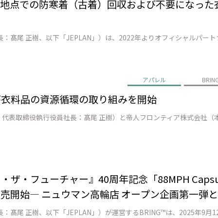
ト地点での防寒着（古着）回収および不要になった
アパレル
BRIN
アが衣料品の資源循環の取り組みを開始
・ザ・フューチャー』40周年記念「88MPH Caps
販売開始― ニュウマン高輪店 オープン企画第一弾と