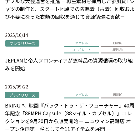
ナブルな大会運営を推進 －再生素材を採用した参加賞Tシ
ャツの制作と、スタート地点での防寒着（古着）回収およ
び不要になった衣類の回収を通じて資源循環に貢献－
2025/10/14
プレスリリース
アパレル
BRING
コーポレート
JEPLAN
JEPLANと帝人フロンティアが衣料品の資源循環の取り組
みを開始
2025/09/22
プレスリリース
アパレル
BRING
BRING™、映画『バック・トゥ・ザ・フューチャー』40周
年記念「88MPH Capsule（88マイル・カプセル）」コレ
クションを9月20日から販売開始― ニュウマン高輪店 オ
ープン企画第一弾として全11アイテムを展開 ―