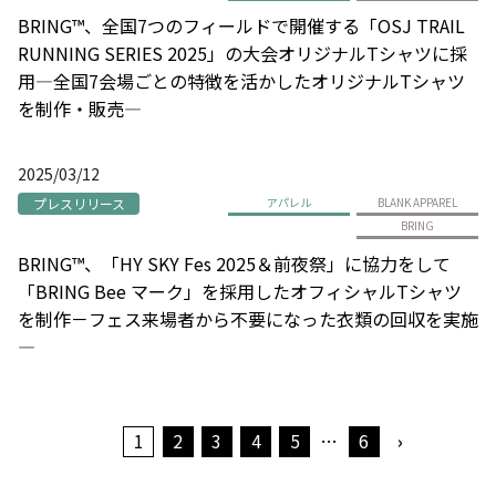
BRING™、全国7つのフィールドで開催する「OSJ TRAIL
RUNNING SERIES 2025」の大会オリジナルTシャツに採
用―全国7会場ごとの特徴を活かしたオリジナルTシャツ
を制作・販売―
2025/03/12
プレスリリース
アパレル
BLANK APPAREL
BRING
BRING™、「HY SKY Fes 2025＆前夜祭」に協力をして
「BRING Bee マーク」を採用したオフィシャルTシャツ
を制作－フェス来場者から不要になった衣類の回収を実施
―
1
2
3
4
5
…
6
›