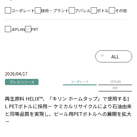
コーポレート
技術・プラント
アパレル
ボトル
その他
JEPLAN
PRT
2026/04/17
プレスリリース
コーポレート
JEPLAN
PRT
再生原料 HELIX™、「キリン ホームタップ」で使用する1
L PETボトルに採用－ ケミカルリサイクルにより石油由来
と同等品質を実現し、ビール用PETボトルへの展開を拡大
－