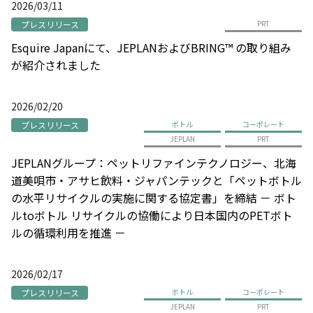
2026/03/11
プレスリリース
PRT
Esquire Japanにて、JEPLANおよびBRING™ の取り組み
が紹介されました
2026/02/20
プレスリリース
ボトル
コーポレート
JEPLAN
PRT
JEPLANグループ：ペットリファインテクノロジー、北海
道美唄市・アサヒ飲料・ジャパンテックと「ペットボトル
の水平リサイクルの実施に関する協定書」を締結 － ボト
ルtoボトル リサイクルの協働により日本国内のPETボト
ルの循環利用を推進 －
2026/02/17
プレスリリース
ボトル
コーポレート
JEPLAN
PRT