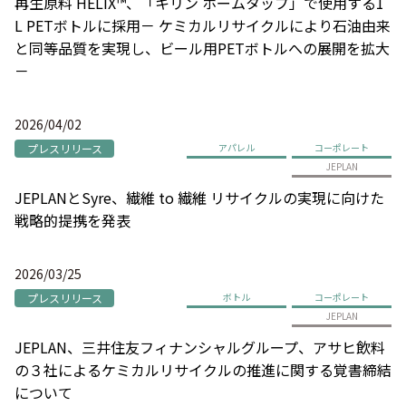
再生原料 HELIX™、「キリン ホームタップ」で使用する1
L PETボトルに採用－ ケミカルリサイクルにより石油由来
と同等品質を実現し、ビール用PETボトルへの展開を拡大
－
2026/04/02
プレスリリース
アパレル
コーポレート
JEPLAN
JEPLANとSyre、繊維 to 繊維 リサイクルの実現に向けた
戦略的提携を発表
2026/03/25
プレスリリース
ボトル
コーポレート
JEPLAN
JEPLAN、三井住友フィナンシャルグループ、アサヒ飲料
の３社によるケミカルリサイクルの推進に関する覚書締結
について