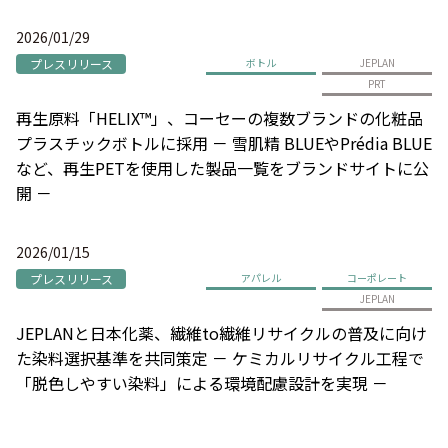
2026/01/29
プレスリリース
ボトル
JEPLAN
PRT
再生原料「HELIX™」、コーセーの複数ブランドの化粧品
プラスチックボトルに採用 － 雪肌精 BLUEやPrédia BLUE
など、再生PETを使用した製品一覧をブランドサイトに公
開 －
2026/01/15
プレスリリース
アパレル
コーポレート
JEPLAN
JEPLANと日本化薬、繊維to繊維リサイクルの普及に向け
た染料選択基準を共同策定 － ケミカルリサイクル工程で
「脱色しやすい染料」による環境配慮設計を実現 －