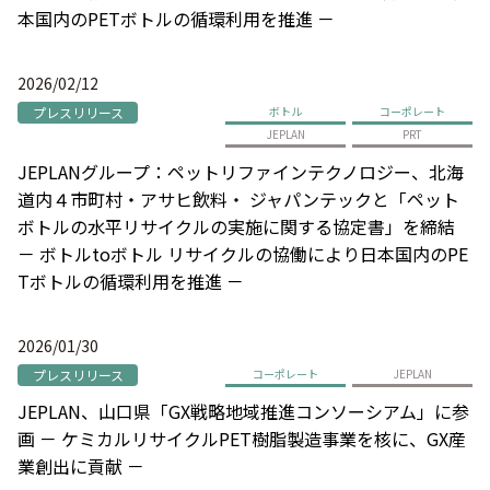
本国内のPETボトルの循環利用を推進 －
2026/02/12
プレスリリース
ボトル
コーポレート
JEPLAN
PRT
JEPLANグループ：ペットリファインテクノロジー、北海
道内４市町村・アサヒ飲料・ ジャパンテックと「ペット
ボトルの水平リサイクルの実施に関する協定書」を締結
－ ボトルtoボトル リサイクルの協働により日本国内のPE
Tボトルの循環利用を推進 －
2026/01/30
プレスリリース
コーポレート
JEPLAN
JEPLAN、山口県「GX戦略地域推進コンソーシアム」に参
画 － ケミカルリサイクルPET樹脂製造事業を核に、GX産
業創出に貢献 －