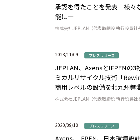
承認を得たことを発表―様々
能に―
2023/11/09
プレスリリース
JEPLAN、AxensとIFP
ミカルリサイクル技術「Rew
商用レベルの設備を北九州響
2020/09/10
プレスリリース
Axens、IFPEN、日本環