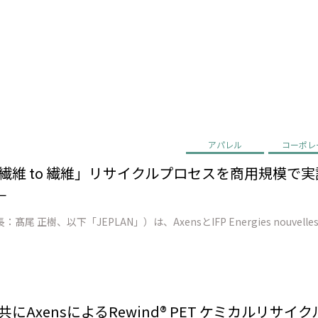
アパレル
コーポレ
EN、「繊維 to 繊維」リサイクルプロセスを商用規模
－
ENと共にAxensによるRewind® PET ケミカル