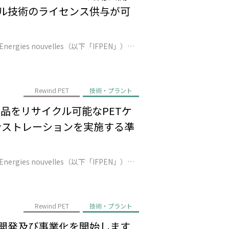
クル技術のライセンス供与が可
株式会社JEPLAN（代表取締役 執行役員社長：髙尾 正樹、以下「JEPLAN」）は、Axens（以下「Axens」）とIFP Energies nouvelles（以下「IFPEN」）と共に、Rewind® PETケミカルリサイクルプロセスについてAxensによる商用展開（技術ライセンス供与）の承認を得たことを発表し…
Rewind PET
技術・プラント
T製品をリサイクル可能なPETケ
モンストレーションを実施する凖
株式会社JEPLAN（代表取締役 執行役員社長：髙尾 正樹、以下「JEPLAN」）は、Axens（以下「Axens」）とIFP Energies nouvelles（以下「IFPEN」）とともに、JEPLANの保有する北九州響灘プラント（福岡県北九州市）を改築・拡張する形で、「Rewind® PET」の凖商用レベルの設…
Rewind PET
技術・プラント
技術開発及び事業化を開始します