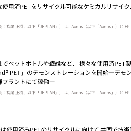
な使用済PETをリサイクル可能なケミカルリサイ
ENの3社でペットボトルや繊維など、 様々な使用済PE
ind® PET」のデモンストレーションを開始―デ
灘プラントにて稼働―
境設計は使用済みPETのリサイクルに向けて 共同で