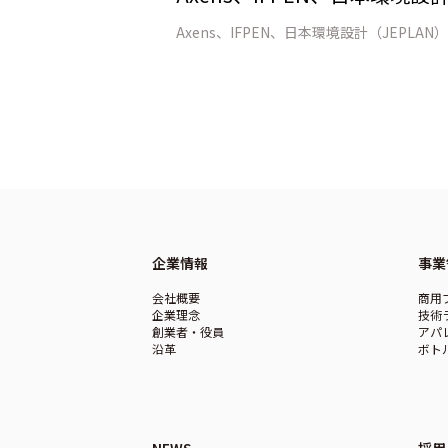
企業情報
事業
会社概要
商用
企業理念
技術
創業者・役員
アパ
沿革
ボト