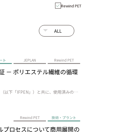
Rewind PET
ート
JEPLAN
Rewind PET
で実証 － ポリエステル繊維の循環
株式会社JEPLAN（代表取締役 執行役員社長：髙尾 正樹、以下「JEPLAN」）は、AxensとIFP Energies nouvelles（以下「IFPEN」）と共に、使用済みの繊維廃棄物数十トンを準商用設備（福岡県北九州市）でリサイクルし、100%廃棄ポリエステルから再生された モノマー*1の製造に成功しました。…
Rewind PET
技術・プラント
リサイクルプロセスについて商用展開の