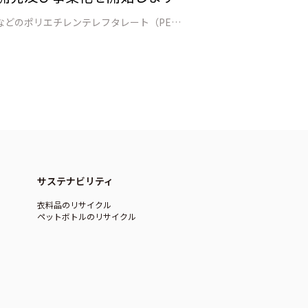
Axens、IFPEN、日本環境設計（JEPLAN）の3社はこのほど、ペットボトルやポリエステル繊維、そしてフィルムなどのポリエチレンテレフタレート（PET）素材でつくられた使用済み製品のリサイクルを実現するモノマーリサイクルという高度な技術について、プロセスの開発、実証、そして商業化を目的とした共同開発及び事業提携契…
サステナビリティ
衣料品のリサイクル
ペットボトルのリサイクル