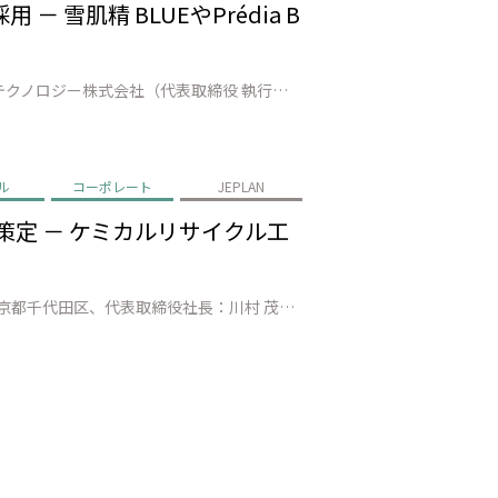
雪肌精 BLUEやPrédia B
株式会社JEPLAN（代表取締役 執行役員社長：髙尾 正樹、以下「JEPLAN」）のグループ会社・ペットリファインテクノロジー株式会社（代表取締役 執行役員社長：伊賀 大悟、以下「ペットリファインテクノロジー」）が製造・販売する再生原料「HELIX™」は、株式会社コーセーホールディングス（代表取締役社長：小林 一俊、以…
ル
コーポレート
JEPLAN
策定 － ケミカルリサイクル工
株式会社JEPLAN（本社：神奈川県川崎市、代表取締役 執行役員社長：髙尾 正樹）と日本化薬株式会社（本社：東京都千代田区、代表取締役社長：川村 茂之）は、繊維 to 繊維のケミカルリサイクル（CR）における主要課題である「脱色工程のコスト高」を解決するため、共同で「CR脱色適合染料」の選択基準を策定しました。これによ…