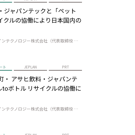
料・ジャパンテックと「ペット
サイクルの協働により日本国内の
株式会社JEPLAN（代表取締役 執行役員社長：髙尾 正樹、以下「JEPLAN」）のグループ会社であるペットリファインテクノロジー株式会社（代表取締役 執行役員社長：伊賀 大悟、以下「ペットリファインテクノロジー」）は、美唄市（市長：桜井 恒）、アサヒ飲料株式会社（代表取締役社長：米女 太一、以下「アサヒ飲料」）、ジャ…
ート
JEPLAN
PRT
町・ アサヒ飲料・ジャパンテ
toボトル リサイクルの協働に
株式会社JEPLAN（代表取締役 執行役員社長：髙尾 正樹、以下「JEPLAN」）のグループ会社であるペットリファインテクノロジー株式会社（代表取締役 執行役員社長：伊賀 大悟、以下「ペットリファインテクノロジー」）は、登別市（市長：小笠原 春一）、白老町（町長：大塩 英男）、アサヒ飲料株式会社（代表取締役社長：米女 …
ート
JEPLAN
PRT