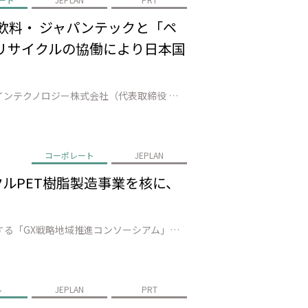
飲料・ ジャパンテックと「ペ
 リサイクルの協働により日本国
株式会社JEPLAN（代表取締役 執行役員社長：髙尾 正樹、以下「JEPLAN」）のグループ会社であるペットリファインテクノロジー株式会社（代表取締役 執行役員社長：伊賀 大悟、以下「ペットリファインテクノロジー」）は、中富良野町（町長：小松田 清）、富良野市（市長：北 猛俊）、南富良野町（町長：髙橋 秀樹）、占冠村（…
コーポレート
JEPLAN
クルPET樹脂製造事業を核に、
株式会社JEPLAN（本社：神奈川県、代表取締役 執行役員社長：髙尾 正樹、以下「JEPLAN」）は、山口県が主導する「GX戦略地域推進コンソーシアム」に会員として参画することをお知らせします。 本コンソーシアムは、国が2026年に創設を予定する「GX戦略地域*1」の指定に向け、山口県内のコンビナートを起点に、脱炭素エ…
ル
JEPLAN
PRT