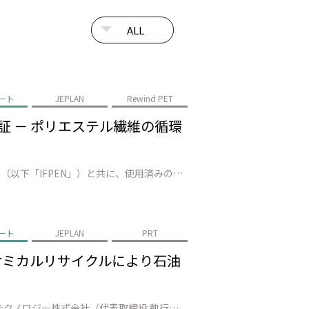
ート
JEPLAN
Rewind PET
で実証 － ポリエステル繊維の循環
株式会社JEPLAN（代表取締役 執行役員社長：髙尾 正樹、以下「JEPLAN」）は、AxensとIFP Energies nouvelles（以下「IFPEN」）と共に、使用済みの繊維廃棄物数十トンを準商用設備（福岡県北九州市）でリサイクルし、100%廃棄ポリエステルから再生された モノマー*1の製造に成功しました。…
ート
JEPLAN
PRT
－ ケミカルリサイクルにより石油
株式会社JEPLAN（代表取締役 執行役員社長：髙尾 正樹、以下「JEPLAN」）のグループ会社・ペットリファインテクノロジー株式会社（代表取締役 執行役員社長：伊賀 大悟、以下「ペットリファインテクノロジー」）が製造・販売する再生原料「HELIX™」は、キリンビール株式会社（代表取締役社長：堀口 英樹、以下「キリンビ…