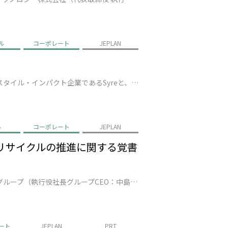
ル
コーポレート
JEPLAN
株式会社JEPLAN（代表取締役 執行役員社長：髙尾 正樹、以下「JEPLAN」）は、スウェーデンに本社を置くテキスタイル・インパクト企業であるSyreと、繊維to繊維リサイクルの実現に向けた戦略的提携を締結（以下、「本提携」）したことを発表します。 本提携を通じて、Syreが有するグローバルな事業構想力・技術統合力と…
ル
コーポレート
JEPLAN
ルリサイクルの推進に関する覚書
株式会社JEPLAN（代表取締役 執行役員社長 髙尾正樹、以下、「JEPLAN」）、株式会社三井住友フィナンシャルグループ（執行役社長グループCEO：中島 達、以下、グループを総称し「SMBCグループ」）、アサヒ飲料株式会社（代表取締役社長:近藤 佳代子、以下「アサヒ飲料」）は、ケミカルリサイクル事業の拡大に向けた協力…
ート
JEPLAN
PRT