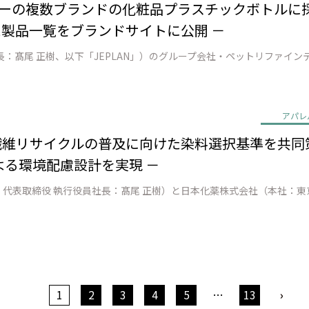
ーの複数ブランドの化粧品プラスチックボトルに採用 － 
た製品一覧をブランドサイトに公開 －
アパレ
to繊維リサイクルの普及に向けた染料選択基準を共同
る環境配慮設計を実現 －
1
2
3
4
5
…
13
›