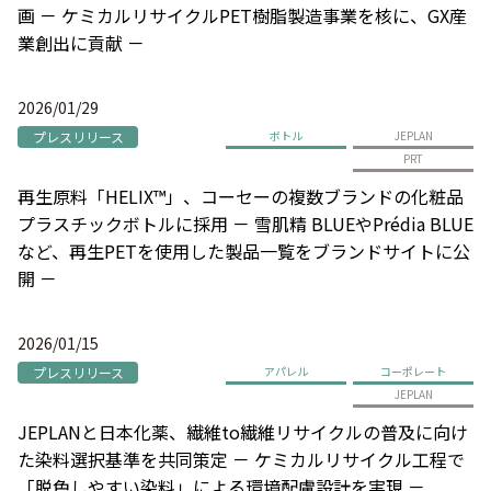
画 － ケミカルリサイクルPET樹脂製造事業を核に、GX産
業創出に貢献 －
2026/01/29
プレスリリース
ボトル
JEPLAN
PRT
再生原料「HELIX™」、コーセーの複数ブランドの化粧品
プラスチックボトルに採用 － 雪肌精 BLUEやPrédia BLUE
など、再生PETを使用した製品一覧をブランドサイトに公
開 －
2026/01/15
プレスリリース
アパレル
コーポレート
JEPLAN
JEPLANと日本化薬、繊維to繊維リサイクルの普及に向け
た染料選択基準を共同策定 － ケミカルリサイクル工程で
「脱色しやすい染料」による環境配慮設計を実現 －