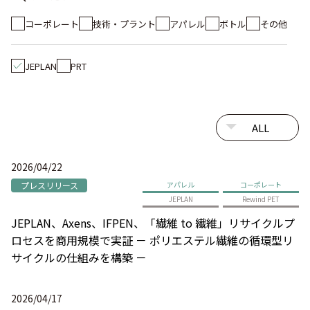
コーポレート
技術・プラント
アパレル
ボトル
その他
JEPLAN
PRT
2026/04/22
プレスリリース
アパレル
コーポレート
JEPLAN
Rewind PET
JEPLAN、Axens、IFPEN、「繊維 to 繊維」リサイクルプ
ロセスを商用規模で実証 － ポリエステル繊維の循環型リ
サイクルの仕組みを構築 －
2026/04/17