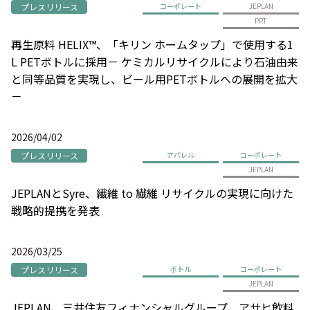
プレスリリース
コーポレート
JEPLAN
PRT
再生原料 HELIX™、「キリン ホームタップ」で使用する1
L PETボトルに採用－ ケミカルリサイクルにより石油由来
と同等品質を実現し、ビール用PETボトルへの展開を拡大
－
2026/04/02
プレスリリース
アパレル
コーポレート
JEPLAN
JEPLANとSyre、繊維 to 繊維 リサイクルの実現に向けた
戦略的提携を発表
2026/03/25
プレスリリース
ボトル
コーポレート
JEPLAN
JEPLAN、三井住友フィナンシャルグループ、アサヒ飲料